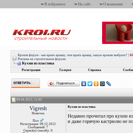
В избранное
На сайт
О компании
Кровля форум - как крыть крышу, чем крыть крышу, какую кровлю выбрать?
|
К
Реклама на строительном форуме
Кухни из пластика
Регистрация
Галерея
Справка
Сообщ
Поделиться…
09.04.2013, 11:05
Vigresh
Кухни из пластика
Новичок
Недавно прочитал про кухни из 
и даже горячую кастрюлю не по
Пол:
Регистрация: 09.12.2012
Сообщений: 7
Сказал(а) спасибо: 0