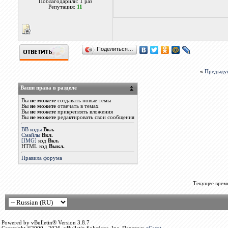
Поблагодарили: 1 раз
Репутация:
11
Поделиться…
«
Предыду
Ваши права в разделе
Вы
не можете
создавать новые темы
Вы
не можете
отвечать в темах
Вы
не можете
прикреплять вложения
Вы
не можете
редактировать свои сообщения
BB коды
Вкл.
Смайлы
Вкл.
[IMG]
код
Вкл.
HTML код
Выкл.
Правила форума
Текущее врем
Powered by vBulletin® Version 3.8.7