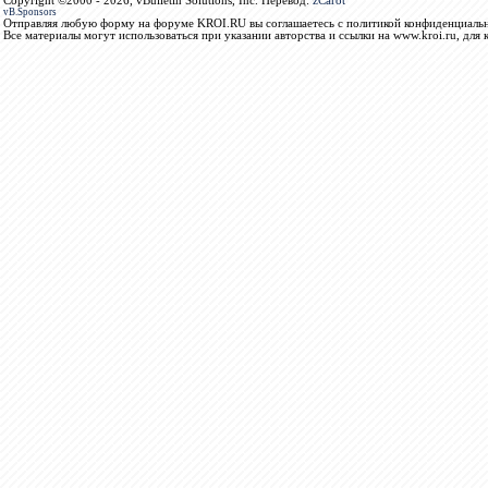
Copyright ©2000 - 2026, vBulletin Solutions, Inc. Перевод:
zCarot
vB.Sponsors
Отправляя любую форму на форуме KROI.RU вы соглашаетесь с политикой конфиденциальн
Все материалы могут использоваться при указании авторства и ссылки на www.kroi.ru, для 