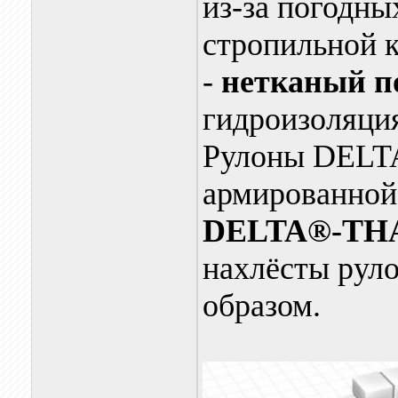
из-за погодны
стропильной 
-
нетканый п
гидроизоляция
Рулоны DELT
армированной
DELTA®-TH
нахлёсты рул
образом.