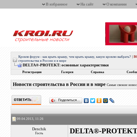
В избранное
На сайт
О компании
Кровля форум - как крыть крышу, чем крыть крышу, какую кровлю выбрать?
|
В
строительства в России и в мире
DELTA®-PROTEKT: основные характеристики
Регистрация
Галерея
Справка
Сообщ
Новости строительства в России и в мире
Самые свежие новос
Поделиться…
09.04.2013, 11:26
Denchik
DELTA®-PROTEKT: 
Гость