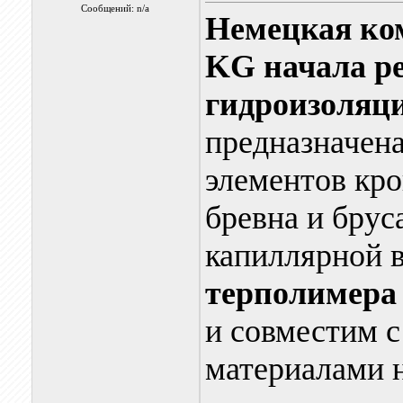
Сообщений: n/a
Немецкая ко
KG начала р
гидроизоля
предназначен
элементов кро
бревна и брус
капиллярной в
терполимера 
и совместим 
материалами 