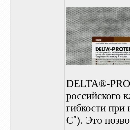
DELTA®-PROT
российского к
гибкости при 
С˚). Это позв