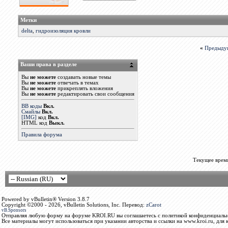
Метки
delta
,
гидроизоляция кровли
«
Предыду
Ваши права в разделе
Вы
не можете
создавать новые темы
Вы
не можете
отвечать в темах
Вы
не можете
прикреплять вложения
Вы
не можете
редактировать свои сообщения
BB коды
Вкл.
Смайлы
Вкл.
[IMG]
код
Вкл.
HTML код
Выкл.
Правила форума
Текущее врем
Powered by vBulletin® Version 3.8.7
Copyright ©2000 - 2026, vBulletin Solutions, Inc. Перевод:
zCarot
vB.Sponsors
Отправляя любую форму на форуме KROI.RU вы соглашаетесь с политикой конфиденциальн
Все материалы могут использоваться при указании авторства и ссылки на www.kroi.ru, для 