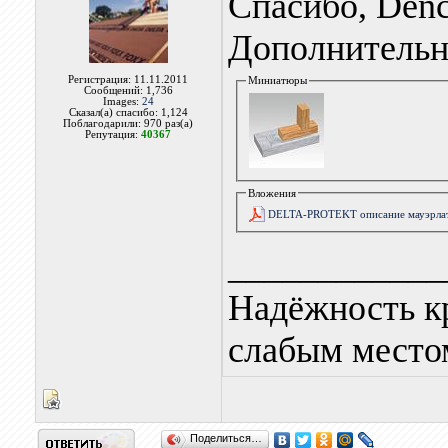
Спасибо, Denc
Дополнительн
Регистрация: 11.11.2011
Миниатюры
Сообщений: 1,736
Images:
24
Сказал(а) спасибо: 1,124
Поблагодарили: 970 раз(а)
Репутация:
40367
Вложения
DELTA-PROTEKT описание мауэрлат
____________
Надёжность к
слабым местом
Поделиться…