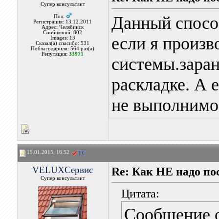
Супер консультант
Данный спосо
Пол:
Регистрация: 13.12.2011
Адрес: Челябинск
Сообщений: 802
если я произв
Images:
13
Сказал(а) спасибо: 531
Поблагодарили: 564 раз(а)
Репутация:
33971
системы.заран
раскладке. А е
не выполнимо
15.01.2015, 16:52
VELUXСервис
Re: Как НЕ надо п
Супер консультант
Цитата:
Сообщение 