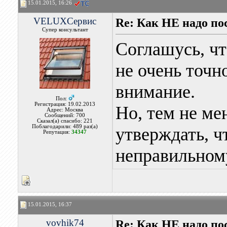
15.01.2015, 16:26
VELUXСервис
Re: Как НЕ надо п
Супер консультант
Соглашусь, чт
не очень точн
внимание.
Пол:
Регистрация: 19.02.2013
Но, тем не ме
Адрес: Москва
Сообщений: 700
Сказал(а) спасибо: 221
Поблагодарили: 489 раз(а)
утверждать, ч
Репутация:
34347
неправильно
15.01.2015, 16:37
vovhik74
Re: Как НЕ надо п