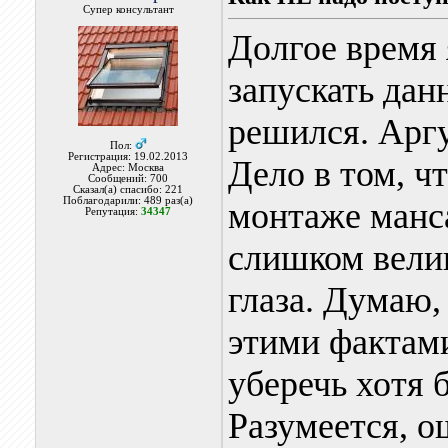
Супер консультант
Долгое время 
запускать дан
решился. Аргу
Пол:
Регистрация: 19.02.2013
Дело в том, ч
Адрес: Москва
Сообщений: 700
Сказал(а) спасибо: 221
Поблагодарили: 489 раз(а)
монтаже манс
Репутация:
34347
слишком велик
глаза. Думаю,
этими фактами
уберечь хотя 
Разумеется, о