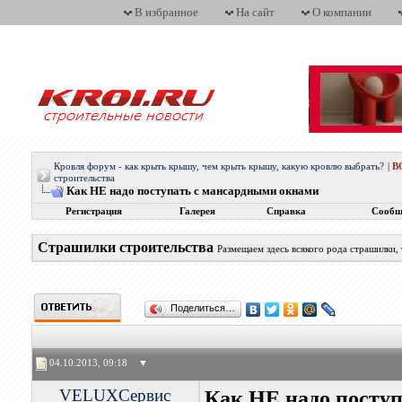
В избранное
На сайт
О компании
Кровля форум - как крыть крышу, чем крыть крышу, какую кровлю выбрать?
|
В
строительства
Как НЕ надо поступать с мансардными окнами
Регистрация
Галерея
Справка
Сообщ
Страшилки строительства
Размещаем здесь всякого рода страшилки,
Поделиться…
04.10.2013, 09:18
▼
VELUXСервис
Как НЕ надо посту