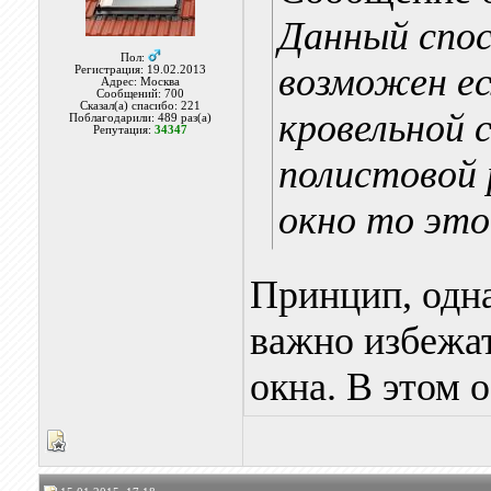
Данный спос
Пол:
возможен ес
Регистрация: 19.02.2013
Адрес: Москва
Сообщений: 700
Сказал(а) спасибо: 221
кровельной 
Поблагодарили: 489 раз(а)
Репутация:
34347
полистовой 
окно то это
Принцип, одна
важно избежа
окна. В этом 