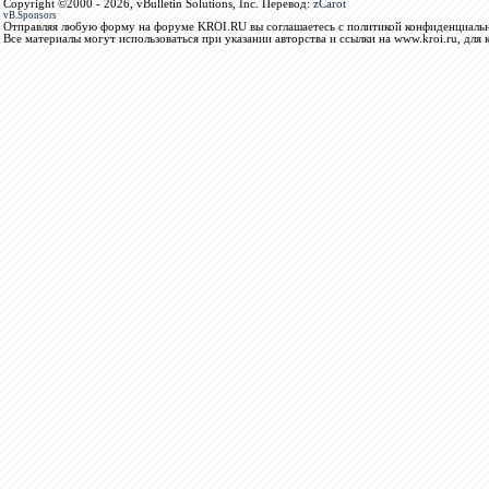
Copyright ©2000 - 2026, vBulletin Solutions, Inc. Перевод:
zCarot
vB.Sponsors
Отправляя любую форму на форуме KROI.RU вы соглашаетесь с политикой конфиденциальн
Все материалы могут использоваться при указании авторства и ссылки на www.kroi.ru, для 