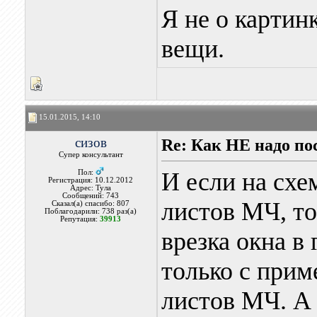
Я не о картинк
вещи.
15.01.2015, 14:10
сизов
Re: Как НЕ надо п
Супер консультант
И если на схе
Пол:
Регистрация: 10.12.2012
Адрес: Тула
Сообщений: 743
листов МЧ, то
Сказал(а) спасибо: 807
Поблагодарили: 738 раз(а)
Репутация:
39913
врезка окна в
только с при
листов МЧ. А