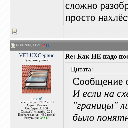
сложно разобр
просто нахлёс
15.01.2015, 14:26
VELUXСервис
Re: Как НЕ надо п
Супер консультант
Цитата:
Сообщение 
И если на с
Пол:
"границы" л
Регистрация: 19.02.2013
Адрес: Москва
Сообщений: 700
Сказал(а) спасибо: 221
было понятн
Поблагодарили: 489 раз(а)
Репутация:
34347