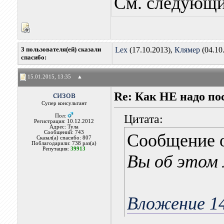
См. следующи
3 пользователя(ей) сказали
Lex
(17.10.2013),
Клямер
(04.10
cпасибо:
15.01.2015, 13:35
▲
сизов
Re: Как НЕ надо п
Супер консультант
Цитата:
Пол:
Регистрация: 10.12.2012
Адрес: Тула
Сообщений: 743
Сообщение 
Сказал(а) спасибо: 807
Поблагодарили: 738 раз(а)
Репутация:
39913
Вы об этом
Вложение 1