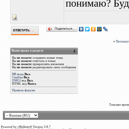
понимаю? Буду
Поделиться…
«
Предыду
Ваши права в разделе
Вы
не можете
создавать новые темы
Вы
не можете
отвечать в темах
Вы
не можете
прикреплять вложения
Вы
не можете
редактировать свои сообщения
BB коды
Вкл.
Смайлы
Вкл.
[IMG]
код
Вкл.
HTML код
Выкл.
Правила форума
Текущее врем
Powered by vBulletin® Version 3.8.7