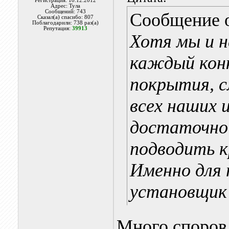
Регистрация: 10.12.2012
Адрес: Тула
Сообщений: 743
Сообщение 
Сказал(а) спасибо: 807
Поблагодарили: 738 раз(а)
Репутация:
39913
Хотя мы и н
каждый конк
покрытия, 
всех наших
достаточно 
подводить к
Именно для 
установщик 
Много споров 