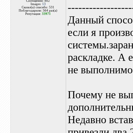
Сообщений: 802
------------------
Images:
13
Сказал(а) спасибо: 531
Поблагодарили: 564 раз(а)
Репутация:
33971
Данный спосо
если я произв
системы.заран
раскладке. А е
не выполнимо
Почему не вы
дополнительн
Недавно встав
привезли два 