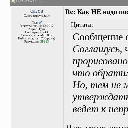
15.01.2015, 17:18
сизов
Re: Как НЕ надо п
Супер консультант
Цитата:
Пол:
Регистрация: 10.12.2012
Адрес: Тула
Сообщений: 743
Сообщение 
Сказал(а) спасибо: 807
Поблагодарили: 738 раз(а)
Репутация:
39913
Соглашусь, 
прорисовано
что обратил
Но, тем не 
утверждать
ведет к не