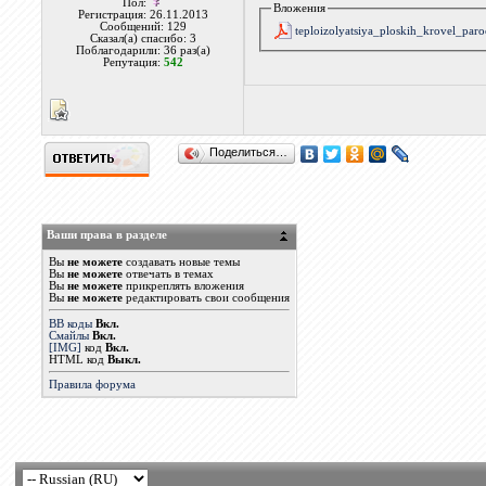
Пол:
Вложения
Регистрация: 26.11.2013
Сообщений: 129
teploizolyatsiya_ploskih_krovel_paro
Сказал(а) спасибо: 3
Поблагодарили: 36 раз(а)
Репутация:
542
Поделиться…
Ваши права в разделе
Вы
не можете
создавать новые темы
Вы
не можете
отвечать в темах
Вы
не можете
прикреплять вложения
Вы
не можете
редактировать свои сообщения
BB коды
Вкл.
Смайлы
Вкл.
[IMG]
код
Вкл.
HTML код
Выкл.
Правила форума