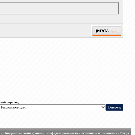
рый переход
ь
-
Интернет магазин кровли
-
Конфиденциальность
-
Условия использования
-
Вверх