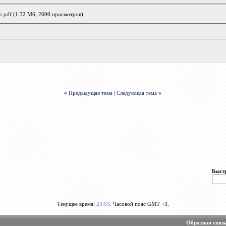
c.pdf
(1.32 Мб, 2600 просмотров)
«
Предыдущая тема
|
Следующая тема
»
Быст
Текущее время:
23:03
. Часовой пояс GMT +3.
Обратная связ