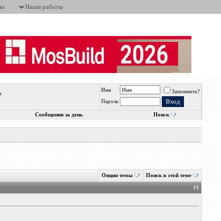
ты
Наши работы
Имя
Запомнить?
я
Пароль
Сообщения за день
Поиск
Опции темы
Поиск в этой теме
#
1