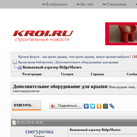
В избранное
На сайт
О компании
Кровля форум - как крыть крышу, чем крыть крышу, какую кровлю выбрать?
|
К
Кровельная библиотека
|
Дополнительное оборудование для крыши
Коньковый аэратор RidgeMaster.
Регистрация
Галерея
Справка
Сообщ
Дополнительное оборудование для крыши
Мансардные окна, 
снегозадержатели
Поделиться…
02.01.2014, 16:02
снегурочка
Коньковый аэратор RidgeMaster.
Ученик