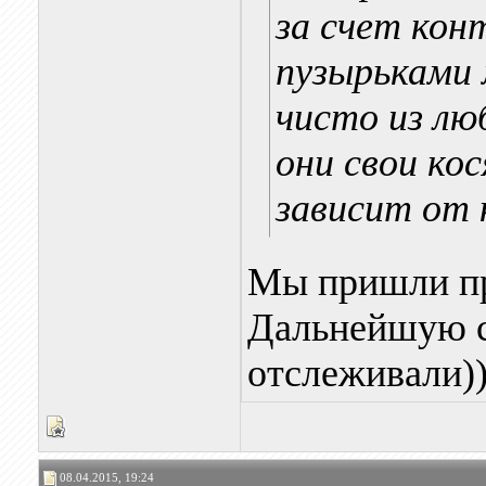
за счет ко
пузырьками 
чисто из лю
они свои ко
зависит от 
Мы пришли пр
Дальнейшую с
отслеживали))
08.04.2015, 19:24