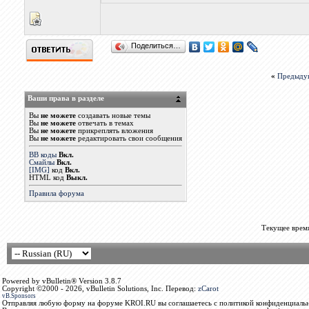
Поделиться…
«
Предыду
Ваши права в разделе
Вы
не можете
создавать новые темы
Вы
не можете
отвечать в темах
Вы
не можете
прикреплять вложения
Вы
не можете
редактировать свои сообщения
BB коды
Вкл.
Смайлы
Вкл.
[IMG]
код
Вкл.
HTML код
Выкл.
Правила форума
Текущее врем
Powered by vBulletin® Version 3.8.7
Copyright ©2000 - 2026, vBulletin Solutions, Inc. Перевод:
zCarot
vB.Sponsors
Отправляя любую форму на форуме KROI.RU вы соглашаетесь с политикой конфиденциальн