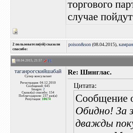
торгового пар
случае пойдут
2 пользователя(ей) сказали
poison&son
(08.04.2015),
камра
cпасибо:
08.04.2015, 21:57
таганрогскийшабай
Re: Шинглас.
Супер консультант
Регистрация: 04.12.2010
Цитата:
Сообщений: 645
Images:
2
Сказал(а) спасибо: 154
Сообщение 
Поблагодарили: 237 раз(а)
Репутация:
10674
Обидно! За 
дважды пок