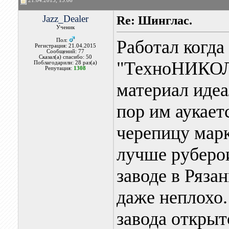
21.04.2015, 15:06
Jazz_Dealer
Re: Шинглас.
Ученик
Работал когда
Пол:
Регистрация: 21.04.2015
Сообщений: 77
Сказал(а) спасибо: 50
"ТехноНИКОЛЬ
Поблагодарили: 28 раз(а)
Репутация:
1308
материал идеа
пор им аукает
черепицу марк
лучше руберои
заводе в Ряза
даже неплохо.
завода открыт