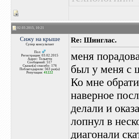
02.03.2015, 10:21
Сижу на крыше
Re: Шинглас.
Супер консультант
меня порадова
Пол:
Регистрация: 03.02.2015
Адрес: Тольятти
Сообщений: 517
был у меня с 
Сказал(а) спасибо: 176
Поблагодарили: 563 раз(а)
Репутация:
41222
Ко мне обрати
наверное посл
делали и оказ
лопнул в неск
диагонали ска