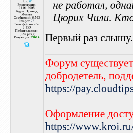
не работал, одна
Пол:
Регистрация:
24.01.2005
Адрес: Троицк,
Цюрих Чили. Кт
Москва
Сообщений: 6,563
Images:
75
Сказал(а) спасибо:
2,153
Поблагодарили:
Первый раз слышу.
1,035 раз(а)
Репутация:
39614
________________
Форум существует,
добродетель, подд
https://pay.cloudti
Оформление досту
https://www.kroi.r