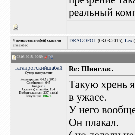
реальный ком
4 пользователя(ей) сказали
DRAGOFOL
(03.03.2015),
Lex
(
cпасибо:
02.03.2015, 20:59
таганрогскийшабай
Re: Шинглас.
Супер консультант
Регистрация: 04.12.2010
Такую хрень я
Сообщений: 645
Images:
2
Сказал(а) спасибо: 154
Поблагодарили: 237 раз(а)
в ужасе.
Репутация:
10674
У него вообще
Он плакал.