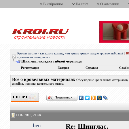
В избранное
На сайт
О компании
Кровля форум - как крыть крышу, чем крыть крышу, какую кровлю выбрать?
|
В
кровельных материалах
Шинглас, укладка гибкой черепицы
Регистрация
Галерея
Справка
Сообщ
Все о кровельных материалах
Обсуждение кровельных материалов, 
дизайна, новинки кровельного рынка
Поделиться…
11.02.2015, 21:58
ben
Re: Шинглас.