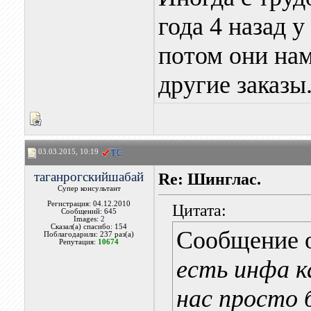
года 4 назад у
потом они на
другие заказы
03.03.2015, 10:19
таганрогскийшабай
Re: Шинглас.
Супер консультант
Регистрация: 04.12.2010
Цитата:
Сообщений: 645
Images:
2
Сказал(а) спасибо: 154
Сообщение 
Поблагодарили: 237 раз(а)
Репутация:
10674
есть инфа к
нас просто 