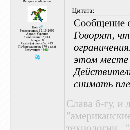
Ветеран сообщества
Цитата:
Сообщение 
Пол:
Регистрация: 13.10.2008
Говорят, чт
Адрес: Украина
Сообщений: 2,414
Images:
8
ограничения
Сказал(а) спасибо: 419
Поблагодарили: 970 раз(а)
Репутация:
48684
этом месте 
Действител
снимать пле
Слава б-гу, и 
"американские
технологии...