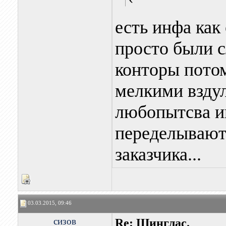
есть инфа как
просто были с
конторы пото
мелкими вздул
любопытсва ин
переделывают 
заказчика...
03.03.2015, 09:46
сизов
Re: Шинглас.