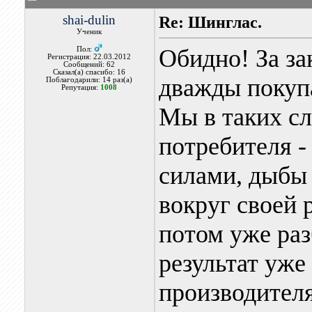
shai-dulin
Re: Шинглас.
Ученик
Обидно! За за
Пол:
Регистрация: 22.03.2012
Сообщений: 62
Сказал(а) спасибо: 16
дважды покупа
Поблагодарили: 14 раз(а)
Репутация:
1008
Мы в таких сл
потребителя -
силами, дыбы
вокруг своей 
потом уже раз
результат уже
производителя