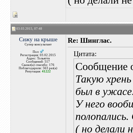
( но делали не
03.03.2015, 07:48
Сижу на крыше
Re: Шинглас.
Супер консультант
Цитата:
Пол:
Регистрация: 03.02.2015
Адрес: Тольятти
Сообщений: 517
Сообщение 
Сказал(а) спасибо: 176
Поблагодарили: 563 раз(а)
Репутация:
41222
Такую хрень 
был в ужасе
У него вооб
полопались. 
( но делали н