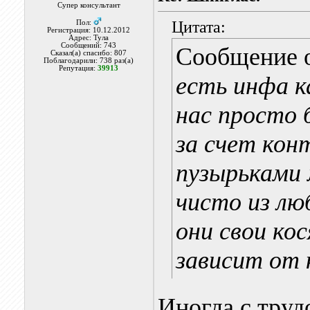
Супер консультант
Цитата:
Пол:
Регистрация: 10.12.2012
Адрес: Тула
Сообщений: 743
Сообщение 
Сказал(а) спасибо: 807
Поблагодарили: 738 раз(а)
Репутация:
39913
есть инфа к
нас просто 
за счет ко
пузырьками 
чисто из лю
они свои ко
зависит от 
Иногда с труд