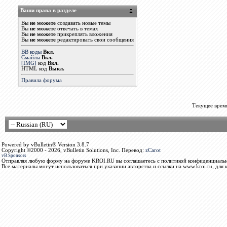
Ваши права в разделе
Вы
не можете
создавать новые темы
Вы
не можете
отвечать в темах
Вы
не можете
прикреплять вложения
Вы
не можете
редактировать свои сообщения
BB коды
Вкл.
Смайлы
Вкл.
[IMG]
код
Вкл.
HTML код
Выкл.
Правила форума
Текущее врем
Powered by vBulletin® Version 3.8.7
Copyright ©2000 - 2026, vBulletin Solutions, Inc. Перевод:
zCarot
vB.Sponsors
Отправляя любую форму на форуме KROI.RU вы соглашаетесь с политикой конфиденциальн
Все материалы могут использоваться при указании авторства и ссылки на www.kroi.ru, для 