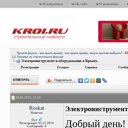
В избранное
На сайт
О компании
Кровля форум - как крыть крышу, чем крыть крышу, какую кровлю выбрать?
|
К
Реклама на строительном форуме
Электроинструмент и оборудование в Крыму.
Регистрация
Галерея
Справка
Сообщ
Поделиться…
30.01.2015, 23:10
Roskat
Электроинструмент 
Новичок
Добрый день!
Пол:
Регистрация: 02.12.2014
Сообщений: 4