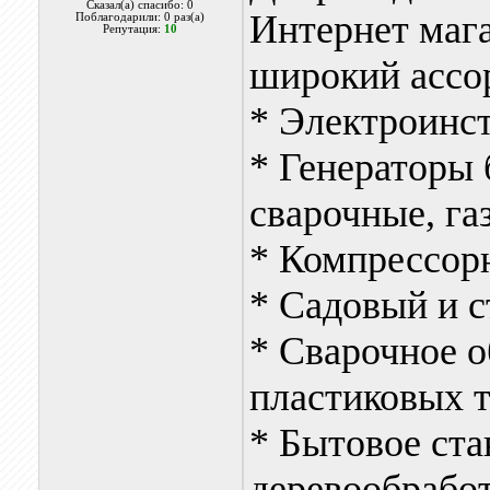
Сказал(а) спасибо: 0
Интернет мага
Поблагодарили: 0 раз(а)
Репутация:
10
широкий ассо
* Электроинс
* Генераторы
сварочные, га
* Компрессор
* Садовый и 
* Сварочное о
пластиковых 
* Бытовое ста
деревообрабо