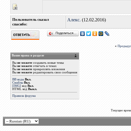
Пользователь сказал
Алекс.
(12.02.2016)
cпасибо:
Поделиться…
«
Предыду
Ваши права в разделе
Вы
не можете
создавать новые темы
Вы
не можете
отвечать в темах
Вы
не можете
прикреплять вложения
Вы
не можете
редактировать свои сообщения
BB коды
Вкл.
Смайлы
Вкл.
[IMG]
код
Вкл.
HTML код
Выкл.
Правила форума
Текущее врем