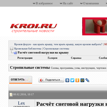
В избранное
На сайт
О компании
Кровля форум - как крыть крышу, чем крыть крышу, какую кровлю выбрать?
|
К
Кровельная библиотека
|
Стропильные системы
Расчёт снеговой нагрузки на крышу
Регистрация
Галерея
Справка
Сообщ
Стропильные системы
Схемы, программы, узлы, инструкции, чертежи
Поделиться…
08.02.2016, 10:17
Lex
Расчёт снеговой нагрузки