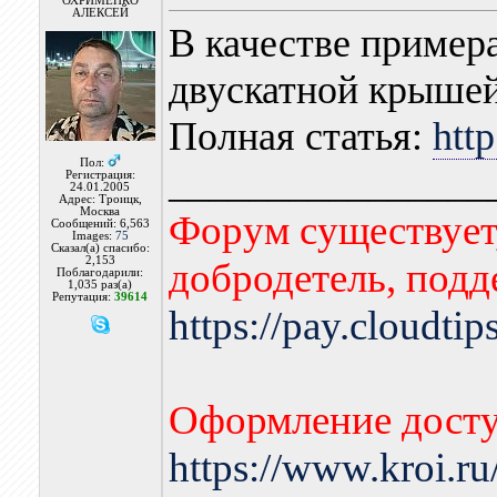
ОХРИМЕНКО
АЛЕКСЕЙ
В качестве пример
двускатной крышей,
Полная статья:
http
Пол:
________________
Регистрация:
24.01.2005
Адрес: Троицк,
Москва
Форум существует,
Сообщений: 6,563
Images:
75
Сказал(а) спасибо:
2,153
добродетель, подд
Поблагодарили:
1,035 раз(а)
Репутация:
39614
https://pay.cloudti
Оформление досту
https://www.kroi.r