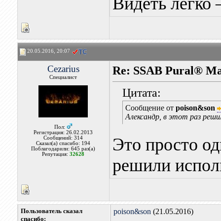
Видеть легко 
20.05.2016, 20:07
Cezarius
Re: SSAB Pural® M
Специалист
Цитата:
Сообщение от
poison&son
Александр, в этот раз реши
Пол:
Регистрация: 26.02.2013
Это просто од
Сообщений: 314
Сказал(а) спасибо: 194
Поблагодарили: 645 раз(а)
Репутация:
32628
решили исполь
Пользователь сказал
poison&son
(21.05.2016)
cпасибо: