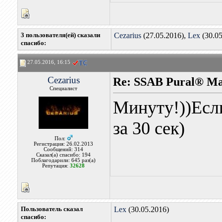
3 пользователя(ей) сказали
Cezarius
(27.05.2016),
Lex
(30.05
cпасибо:
27.05.2016, 16:15
Cezarius
Re: SSAB Pural® M
Специалист
Минуту!))Если
за 30 сек)
Пол:
Регистрация: 26.02.2013
Сообщений: 314
Сказал(а) спасибо: 194
Поблагодарили: 645 раз(а)
Репутация:
32628
Пользователь сказал
Lex
(30.05.2016)
cпасибо: