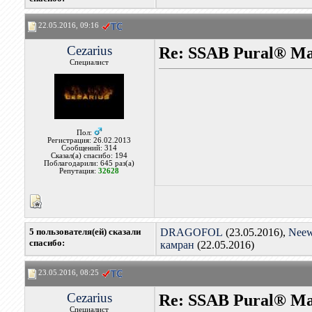
22.05.2016, 09:16
Cezarius
Re: SSAB Pural® M
Специалист
Пол:
Регистрация: 26.02.2013
Сообщений: 314
Сказал(а) спасибо: 194
Поблагодарили: 645 раз(а)
Репутация:
32628
5 пользователя(ей) сказали
DRAGOFOL
(23.05.2016),
Neew
cпасибо:
камран
(22.05.2016)
23.05.2016, 08:25
Cezarius
Re: SSAB Pural® M
Специалист