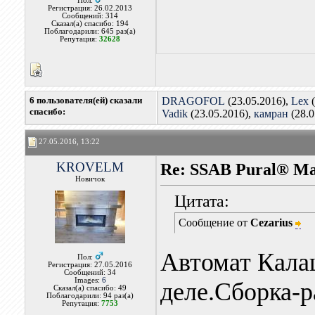
Пол:
Регистрация: 26.02.2013
Сообщений: 314
Сказал(а) спасибо: 194
Поблагодарили: 645 раз(а)
Репутация:
32628
6 пользователя(ей) сказали
DRAGOFOL
(23.05.2016),
Lex
(
cпасибо:
Vadik
(23.05.2016),
камран
(28.0
27.05.2016, 13:22
KROVELM
Re: SSAB Pural® M
Новичок
Цитата:
Сообщение от
Cezarius
Автомат Кала
Пол:
Регистрация: 27.05.2016
Сообщений: 34
Images:
6
деле.Сборка-р
Сказал(а) спасибо: 49
Поблагодарили: 94 раз(а)
Репутация:
7753