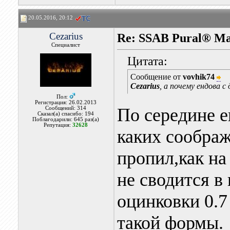
20.05.2016, 20:12
Cezarius
Re: SSAB Pural® M
Специалист
Цитата:
Сообщение от
vovhik74
Cezarius
, а почему ендова 
Пол:
Регистрация: 26.02.2013
По середине е
Сообщений: 314
Сказал(а) спасибо: 194
Поблагодарили: 645 раз(а)
Репутация:
32628
каких соображ
пропил,как на
не сводится в
оцинковки 0.7
такой формы.