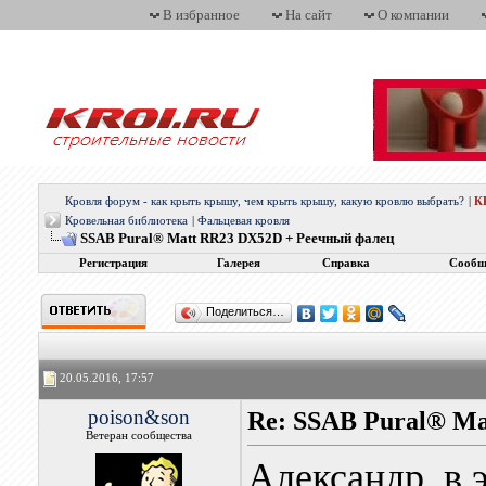
В избранное
На сайт
О компании
Кровля форум - как крыть крышу, чем крыть крышу, какую кровлю выбрать?
|
К
Кровельная библиотека
|
Фальцевая кровля
SSAB Pural® Matt RR23 DX52D + Реечный фалец
Регистрация
Галерея
Справка
Сообщ
Поделиться…
20.05.2016, 17:57
poison&son
Re: SSAB Pural® M
Ветеран сообщества
Александр, в 