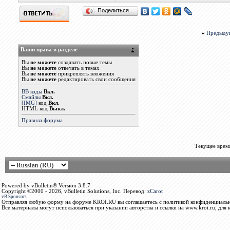
Поделиться…
«
Предыду
Ваши права в разделе
Вы
не можете
создавать новые темы
Вы
не можете
отвечать в темах
Вы
не можете
прикреплять вложения
Вы
не можете
редактировать свои сообщения
BB коды
Вкл.
Смайлы
Вкл.
[IMG]
код
Вкл.
HTML код
Выкл.
Правила форума
Текущее врем
Powered by vBulletin® Version 3.8.7
Copyright ©2000 - 2026, vBulletin Solutions, Inc. Перевод:
zCarot
vB.Sponsors
Отправляя любую форму на форуме KROI.RU вы соглашаетесь с политикой конфиденциальн
Все материалы могут использоваться при указании авторства и ссылки на www.kroi.ru, для 