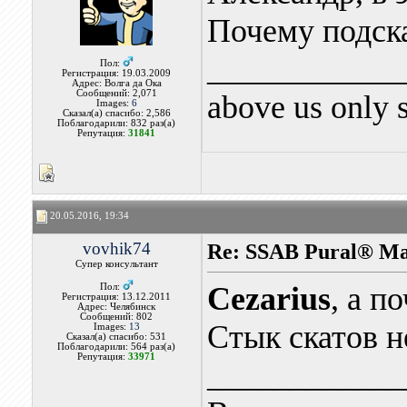
Почему подск
____________
Пол:
Регистрация: 19.03.2009
Адрес: Волга да Ока
Сообщений: 2,071
above us only 
Images:
6
Сказал(а) спасибо: 2,586
Поблагодарили: 832 раз(а)
Репутация:
31841
20.05.2016, 19:34
vovhik74
Re: SSAB Pural® M
Супер консультант
Cezarius
, а п
Пол:
Регистрация: 13.12.2011
Адрес: Челябинск
Сообщений: 802
Стык скатов н
Images:
13
Сказал(а) спасибо: 531
Поблагодарили: 564 раз(а)
Репутация:
33971
____________