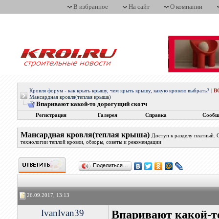
В избранное
На сайт
О компании
Кровля форум - как крыть крышу, чем крыть крышу, какую кровлю выбрать?
|
В
Мансардная кровля(теплая крыша)
Впаривают какой-то дорогущий скотч
Регистрация
Галерея
Справка
Сообщ
Мансардная кровля(теплая крыша)
Доступ к разделу платный.
технологии теплой кровли, обзоры, советы и рекомендации
Поделиться…
26.09.2017, 13:13
IvanIvan39
Впаривают какой-т