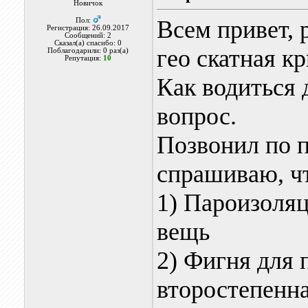
Новичок
Всем привет, 
Пол:
Регистрация: 26.09.2017
Сообщений: 2
Сказал(а) спасибо: 0
гео скатная к
Поблагодарили: 0 раз(а)
Репутация:
10
Как водиться 
вопрос.
Позвонил по п
спрашиваю, чт
1) Пароизоляц
вещь
2) Фигня для 
второстепенн