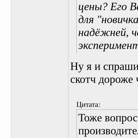
цены? Его В
для "новичк
надёжней, ч
эксперимен
Ну я и спраши
скотч дороже 
Цитата:
Тоже вопрос 
производите