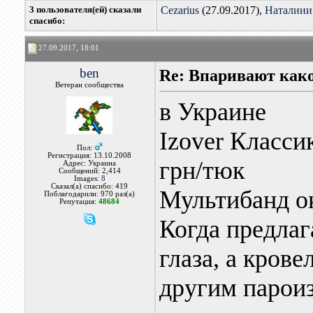
3 пользователя(ей) сказали
Cezarius
(27.09.2017),
Наталиии
cпасибо:
27.09.2017, 18:01
ben
Re: Впаривают как
Ветеран сообщества
в Украине
Izover Классик
Пол:
Регистрация: 13.10.2008
грн/тюк
Адрес: Украина
Сообщений: 2,414
Images:
8
Сказал(а) спасибо: 419
Мультибанд ок
Поблагодарили: 970 раз(а)
Репутация:
48684
Когда предлаг
глаза, а кров
другим парои