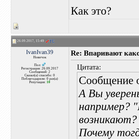
Как это?
26.09.2017, 15:49
IvanIvan39
Re: Впаривают как
Новичок
Цитата:
Пол:
Регистрация: 26.09.2017
Сообщений: 2
Сказал(а) спасибо: 0
Сообщение 
Поблагодарили: 0 раз(а)
Репутация:
10
А Вы уверен
например? "
возникают?
Почему тогд