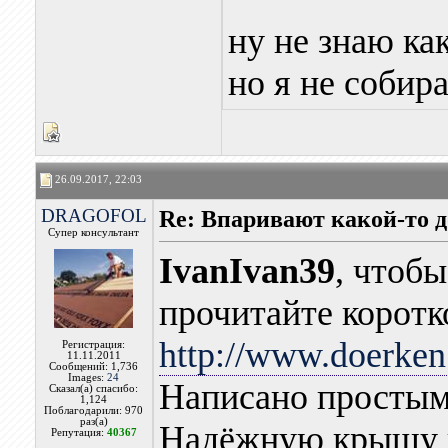
ну не знаю как
но я не собир
26.09.2017, 22:03
DRAGOFOL
Re: Впаривают какой-то 
Супер консультант
IvanIvan39
, чтоб
прочитайте коротк
http://www.doerken.
Регистрация:
11.11.2011
Сообщений: 1,736
Images:
24
Написано простым
Сказал(а) спасибо:
1,124
Поблагодарили: 970
раз(а)
Надёжную крышу н
Репутация:
40367