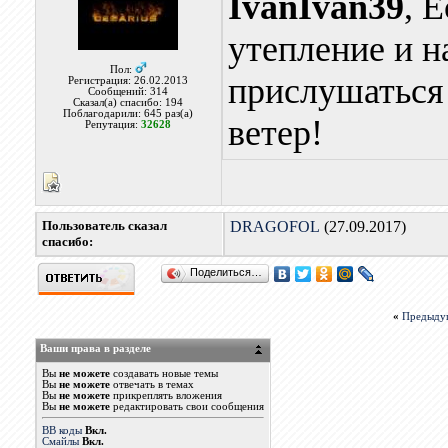
IvanIvan39
, 
утепление и н
Пол:
прислушаться
Регистрация: 26.02.2013
Сообщений: 314
Сказал(а) спасибо: 194
Поблагодарили: 645 раз(а)
ветер!
Репутация:
32628
Пользователь сказал
DRAGOFOL
(27.09.2017)
cпасибо:
Поделиться…
«
Предыду
Ваши права в разделе
Вы
не можете
создавать новые темы
Вы
не можете
отвечать в темах
Вы
не можете
прикреплять вложения
Вы
не можете
редактировать свои сообщения
BB коды
Вкл.
Смайлы
Вкл.