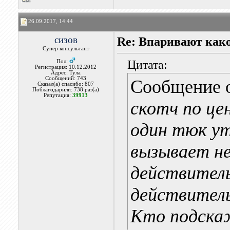
26.09.2017, 14:44
сизов
Re: Впаривают как
Супер консультант
Цитата:
Пол:
Регистрация: 10.12.2012
Адрес: Тула
Сообщений: 743
Сообщение 
Сказал(а) спасибо: 807
Поблагодарили: 738 раз(а)
Репутация:
39913
скотч по це
один тюк ут
вызывает не
действитель
действитель
Кто подск