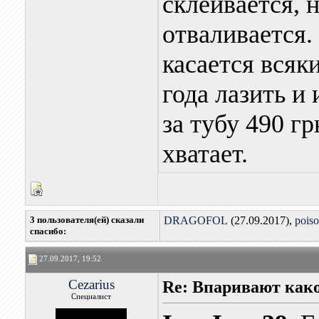
склеивается, 
отваливается.
касается всяки
года лазить и 
за тубу 490 г
хватает.
3 пользователя(ей) сказали
DRAGOFOL
(27.09.2017),
pois
cпасибо:
27.09.2017, 19:52
Cezarius
Re: Впаривают как
Специалист