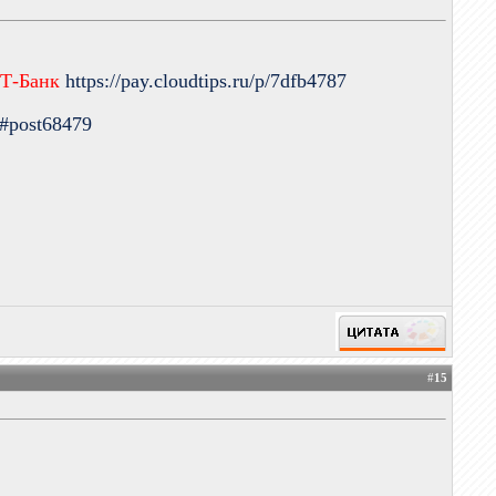
 Т-Банк
https://pay.cloudtips.ru/p/7dfb4787
9#post68479
#
15