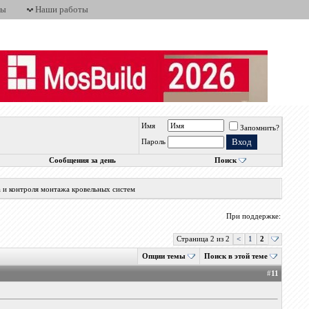
ты
Наши работы
Имя
Запомнить?
Пароль
Сообщения за день
Поиск
а и контроля монтажа кровельных систем
При поддержке:
Страница 2 из 2
<
1
2
Опции темы
Поиск в этой теме
#
11