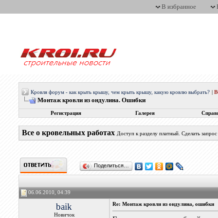
В избранное
Кровля форум - как крыть крышу, чем крыть крышу, какую кровлю выбрать?
|
Монтаж кровли из ондулина. Ошибки
Регистрация
Галерея
Справ
Все о кровельных работах
Доступ к разделу платный. Сделать запро
Поделиться…
06.06.2010, 04:39
baik
Re: Монтаж кровли из ондулина, ошибки
Новичок