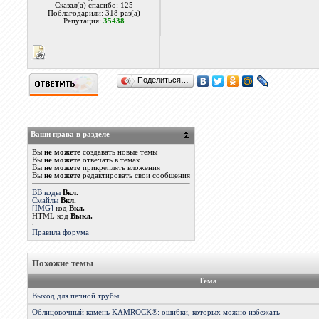
Сказал(а) спасибо: 125
Поблагодарили: 318 раз(а)
Репутация:
35438
Поделиться…
Ваши права в разделе
Вы
не можете
создавать новые темы
Вы
не можете
отвечать в темах
Вы
не можете
прикреплять вложения
Вы
не можете
редактировать свои сообщения
BB коды
Вкл.
Смайлы
Вкл.
[IMG]
код
Вкл.
HTML код
Выкл.
Правила форума
Похожие темы
Тема
Выход для печной трубы.
Облицовочный камень KAMROCK®: ошибки, которых можно избежать