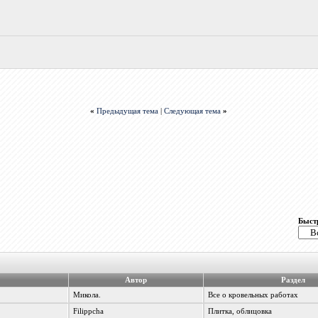
«
Предыдущая тема
|
Следующая тема
»
Быст
Автор
Раздел
Микола.
Все о кровельных работах
Filippcha
Плитка, облицовка