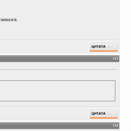
таивался.
#
13
#
14