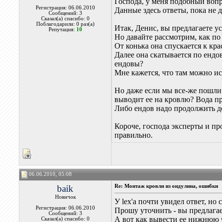
Господа, у меня подобный вопр
Регистрация: 06.06.2010
Данные здесь ответы, пока не 
Сообщений: 3
Сказал(а) спасибо: 0
Поблагодарили: 0 раз(а)
Итак, Денис, вы предлагаете у
Репутация:
10
Но давайте рассмотрим, как по
От конька она спускается к кра
Далее она скатывается по ендов
ендовы?
Мне кажется, что там можно ис
Но даже если мы все-же пошли 
выводит ее на кровлю? Вода п
Либо ендов надо продолжить д
Короче, господа эксперты и пр
правильно.
06.06.2010, 05:08
baik
Re: Монтаж кровли из ондулина, ошибки
Новичок
У lex'а почти увидел ответ, но
Регистрация: 06.06.2010
Прошу уточнить - вы предлагае
Сообщений: 3
А вот как вывести ее нижнюю ч
Сказал(а) спасибо: 0