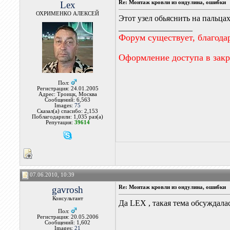
Lex
Re: Монтаж кровли из ондулина, ошибки
ОХРИМЕНКО АЛЕКСЕЙ
Этот узел обьяснить на пальцах
__________________
Форум существует, благода
Оформление доступа в зак
Пол:
Регистрация: 24.01.2005
Адрес: Троицк, Москва
Сообщений: 6,563
Images:
75
Сказал(а) спасибо: 2,153
Поблагодарили: 1,035 раз(а)
Репутация:
39614
07.06.2010, 10:39
gavrosh
Re: Монтаж кровли из ондулина, ошибки
Консультант
Да LEX , такая тема обсуждала
Пол:
Регистрация: 20.05.2006
Сообщений: 1,602
Images:
21