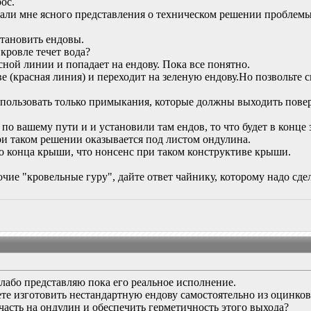
ос.
дали мне ясного представления о техническом решении проблемы
становить ендовы.
 кровле течет вода?
сной линии и попадает на ендову. Пока все понятно.
е (красная линия) и переходит на зеленую ендову.Но позвольте с
пользовать только примыкания, которые должны выходить поверх
по вашему пути и и установили там ендов, то что будет в конце 
ри таком решении оказывается под листом ондулина.
о конца крыши, что нонсенс при таком конструктиве крыши.
очие "кровельные гуру", дайте ответ чайнику, которому надо сде
 слабо представляю пока его реальное исполнение.
те изготовить нестандартную ендову самостоятельно из оцинков
асть на ондулин и обеспечить герметичность этого выхода?