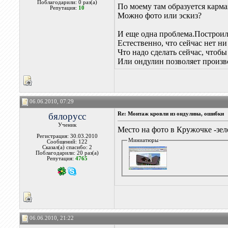
Поблагодарили: 0 раз(а)
По моему там образуется карма
Репутация:
10
Можно фото или эскиз?
И еще одна проблема.Построил 
Естественно, что сейчас нет н
Что надо сделать сейчас, чтоб
Или ондулин позволяет произво
06.06.2010, 07:29
бялорусс
Re: Монтаж кровли из ондулина, ошибки
Ученик
Место на фото в Кружочке -зел
Регистрация: 30.03.2010
Миниатюры
Сообщений: 122
Сказал(а) спасибо: 2
Поблагодарили: 20 раз(а)
Репутация:
4765
06.06.2010, 21:22