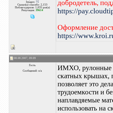
добродетель, по
Images:
75
Сказал(а) спасибо: 2,153
Поблагодарили: 1,035 раз(а)
https://pay.cloudt
Репутация:
39614
Оформление дост
https://www.kroi.
08.08.2007, 09:09
Гость
ИМХО, рулонные м
Сообщений: n/a
скатных крышах, 
позволяет это дел
трудоемкости и бе
наплавдяемые мат
использовать на 