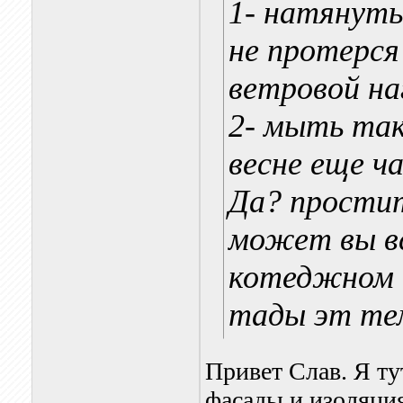
1- натянуть
не протерся
ветровой на
2- мыть так
весне еще ч
Да? простит
может вы вс
котеджном 
тады эт те
Привет Слав. Я ту
фасады и изоляция