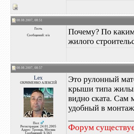
08.08.2007, 08:51
Гость
Почему? По каким 
Сообщений: n/a
жилого строитель
08.08.2007, 08:57
Lex
Это рулонный мат
ОХРИМЕНКО АЛЕКСЕЙ
крыши типа жилых 
видно ската. Сам
удобный в монтаж
_______________
Пол:
Форум существует
Регистрация: 24.01.2005
Адрес: Троицк, Москва
Сообщений: 6,563