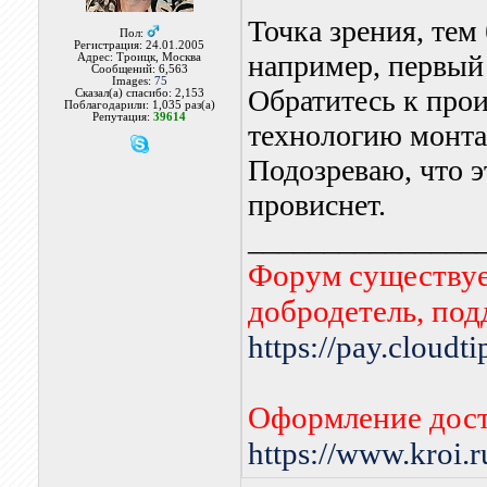
Точка зрения, тем 
Пол:
Регистрация: 24.01.2005
например, первый 
Адрес: Троицк, Москва
Сообщений: 6,563
Images:
75
Обратитесь к про
Сказал(а) спасибо: 2,153
Поблагодарили: 1,035 раз(а)
Репутация:
39614
технологию монтаж
Подозреваю, что э
провиснет.
_______________
Форум существует
добродетель, по
https://pay.cloudt
Оформление дост
https://www.kroi.