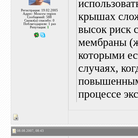
использоват
Регистрация: 19.02.2005
крышах слож
Адрес: Moscow region
Сообщений: 588
Сказал(а) спасибо: 0
Поблагодарили: 1 раз
высок риск 
Репутация:
1
мембраны (ж
которыми ест
случаях, ко
повышенным
процессе эк
08.08.2007, 08:43