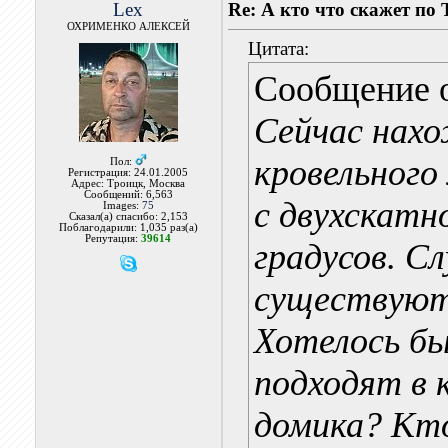
Lex
Re: А кто что скажет п
ОХРИМЕНКО АЛЕКСЕЙ
Цитата:
Сообщение 
Сейчас нахо
кровельного
Пол:
Регистрация: 24.01.2005
Адрес: Троицк, Москва
Сообщений: 6,563
с двухскатн
Images:
75
Сказал(а) спасибо: 2,153
Поблагодарили: 1,035 раз(а)
Репутация:
39614
градусов. С
существуют
Хотелось бы
подходят в 
домика? Кт