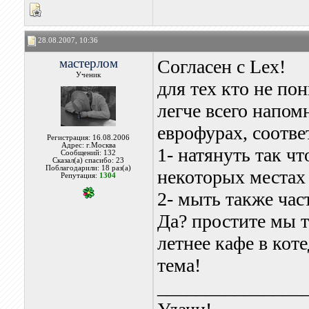
28.08.2007, 10:36
мастерлом
Согласен с Lex!
Ученик
для тех кто не п
легче всего напом
еврофурах, соотве
Регистрация: 16.08.2006
Адрес: г.Москва
1- натянуть так чт
Сообщений: 132
Сказал(а) спасибо: 23
Поблагодарили: 18 раз(а)
некоторых местах 
Репутация:
1304
2- мыть также час
Да? простите мы т
летнее кафе в кот
тема!
_______________