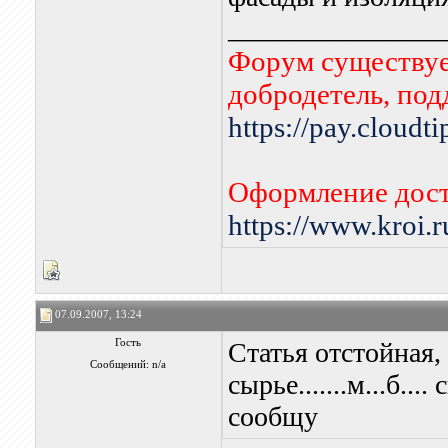
_______________
Форум существует
добродетель, по
https://pay.cloudt
Оформление дост
https://www.kroi.
07.09.2007, 13:24
Гость
Статья отстойная,
Сообщений: n/a
сырье.......м...б..
сообщу