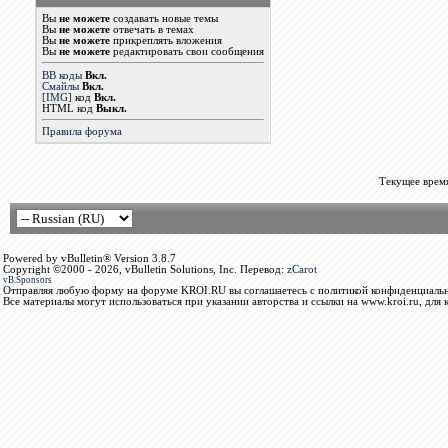
Вы
не можете
создавать новые темы
Вы
не можете
отвечать в темах
Вы
не можете
прикреплять вложения
Вы
не можете
редактировать свои сообщения
BB коды
Вкл.
Смайлы
Вкл.
[IMG]
код
Вкл.
HTML код
Выкл.
Правила форума
Текущее врем
Powered by vBulletin® Version 3.8.7
Copyright ©2000 - 2026, vBulletin Solutions, Inc. Перевод:
zCarot
vB.Sponsors
Отправляя любую форму на форуме KROI.RU вы соглашаетесь с политикой конфиденциальн
Все материалы могут использоваться при указании авторства и ссылки на www.kroi.ru, для 