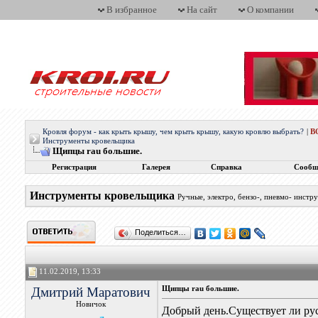
В избранное
На сайт
О компании
Кровля форум - как крыть крышу, чем крыть крышу, какую кровлю выбрать?
|
В
Инструменты кровельщика
Щипцы rau большие.
Регистрация
Галерея
Справка
Сообщ
Инструменты кровельщика
Ручные, электро, бензо-, пневмо- инст
Поделиться…
11.02.2019, 13:33
Дмитрий Маратович
Щипцы rau большие.
Новичок
Добрый день.Существует ли ру