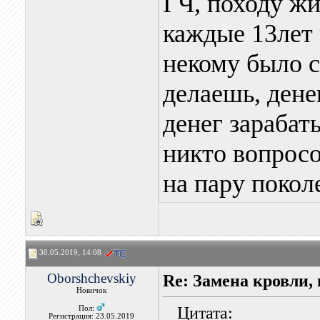
ГЧ, походу жи
каждые 13лет 
некому было с
делаешь, денег
денег зарабат
никто вопросо
на пару поколе
30.05.2019, 14:08
Oborshchevskiy
Re: Замена кровли, 
Новичок
Цитата:
Пол:
Регистрация: 23.05.2019