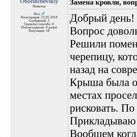
Oborshchevskiy
Замена кровли, воп
Новичок
Добрый день!
Пол:
Регистрация: 23.05.2019
Сообщений: 3
Сказал(а) спасибо: 0
Вопрос довол
Поблагодарили: 0 раз(а)
Репутация:
10
Решили помен
черепицу, кот
назад на совр
Крыша была о
местах просе
рисковать. По
Прикладываю 
Вообщем когд