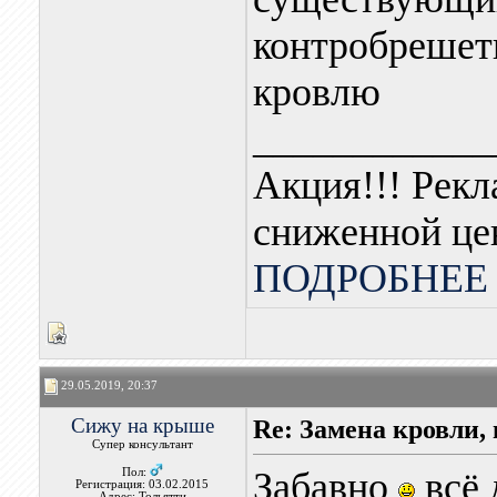
контробрешет
кровлю
____________
Акция!!! Рекл
сниженной це
ПОДРОБНЕЕ 
29.05.2019, 20:37
Сижу на крыше
Re: Замена кровли, 
Супер консультант
Забавно
всё 
Пол:
Регистрация: 03.02.2015
Адрес: Тольятти