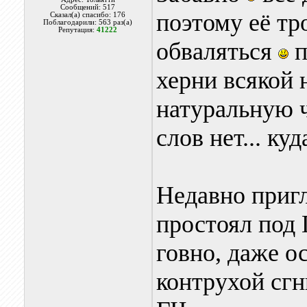
Сообщений: 517
поэтому её тр
Сказал(а) спасибо: 176
Поблагодарили: 563 раз(а)
Репутация:
41222
обваляться
п
херни всякой
натуральную ч
слов нет... ку
Недавно приг
простоял под 
говно, даже о
контрухой сгн