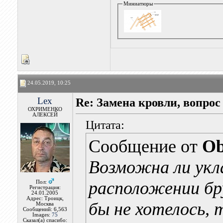
Миниатюры
24.05.2019, 10:25
Lex
Re: Замена кровли, вопрос
ОХРИМЕНКО
АЛЕКСЕЙ
Цитата:
Сообщение от
Ob
Возможна ли укл
расположении бру
Пол:
Регистрация:
24.01.2005
Адрес: Троицк,
бы не хотелось, 
Москва
Сообщений: 6,563
Images:
75
Сказал(а) спасибо: