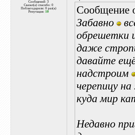
Сообщений: 3
Сказал(а) спасибо: 0
Сообщение 
Поблагодарили: 0 раз(а)
Репутация:
10
Забавно
вс
обрешетки и
даже строп
давайте ещё
надстроим
черепицу на 
куда мир ка
Недавно при