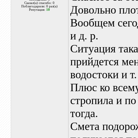
Сказал(а) спасибо: 0
Довольно пло
Поблагодарили: 0 раз(а)
Репутация:
10
Вообщем сего
и д. р.
Ситуация така
прийдется мен
водостоки и т. 
Плюс ко всему
стропила и по
тогда.
Смета подорож