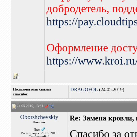
добродетель, подд
https://pay.cloudti
Оформление досту
https://www.kroi.r
Пользователь сказал
DRAGOFOL
(24.05.2019)
cпасибо:
24.05.2019, 13:31
Oborshchevskiy
Re: Замена кровли, 
Новичок
Спасибо за от
Пол:
Регистрация: 23.05.2019
Сообщений: 3