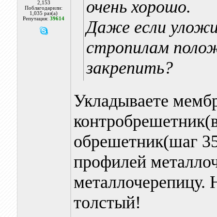
очень хорошо.
2,153
Поблагодарили:
1,035 раз(а)
Репутация:
39614
Даже если уложи
стропилам полож
закрепить?
Укладываете мембр
контробрешетник(в
обрешетник(шаг 3
профилей металлоч
металлочерепицу. 
толстый!