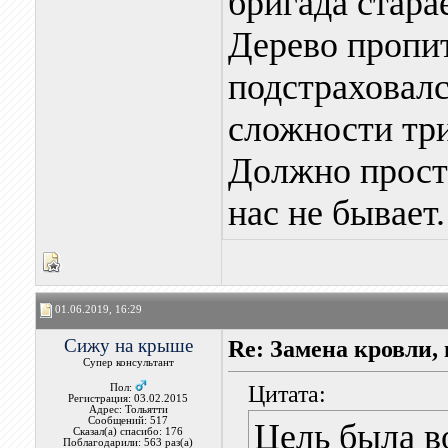
бригада стара
Дерево пропит
подстраховалс
сложности три
Должно просто
нас не бывает.
01.06.2019, 16:29
Сижу на крыше
Re: Замена кровли, 
Супер консультант
Цитата:
Пол:
Регистрация: 03.02.2015
Адрес: Тольятти
Сообщений: 517
Цель была в
Сказал(а) спасибо: 176
Поблагодарили: 563 раз(а)