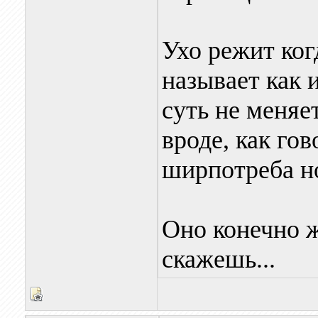
Ухо режит ког
называет как 
суть не меняе
вроде, как го
ширпотреба но
Оно конечно ж
скажешь...