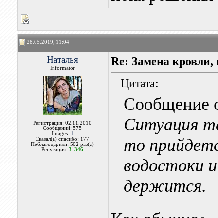
28.05.2019, 11:04
Наталья
Re: Замена кровли, 
Informator
Цитата:
Сообщение 
Ситуация та
Регистрация: 02.11.2010
Сообщений: 575
Images:
1
то прийдетс
Сказал(а) спасибо: 177
Поблагодарили: 502 раз(а)
Репутация:
31346
водостоки и 
держится.