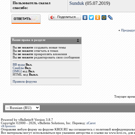
Пользователь сказал
Sunduk
(05.07.2019)
cпасибо:
Поделиться…
«
Предыду
Ваши права в разделе
Вы
не можете
создавать новые темы
Вы
не можете
отвечать в темах
Вы
не можете
прикреплять вложения
Вы
не можете
редактировать свои сообщения
BB коды
Вкл.
Смайлы
Вкл.
[IMG]
код
Вкл.
HTML код
Выкл.
Правила форума
Текущее врем
Powered by vBulletin® Version 3.8.7
Copyright ©2000 - 2026, vBulletin Solutions, Inc. Перевод:
zCarot
vB.Sponsors
Отправляя любую форму на форуме KROI.RU вы соглашаетесь с политикой конфиденциальн
Все материалы могут использоваться при указании авторства и ссылки на www.kroi.ru, для 