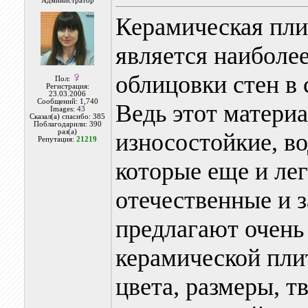
Администратор
Керамическая пли
является наиболе
облицовки стен в 
Пол:
Регистрация:
23.03.2006
Сообщений: 1,740
Ведь этот материа
Images:
43
Сказал(а) спасибо: 385
Поблагодарили: 390
раз(а)
износостойкие, в
Репутация:
21219
которые еще и лег
отечественные и 
предлагают очень
керамической пли
цвета, размеры, т