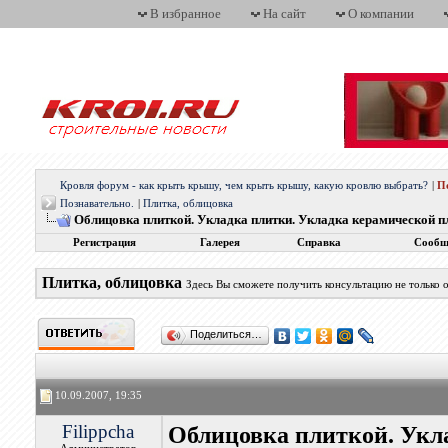
В избранное
На сайт
О компании
Кровля форум - как крыть крышу, чем крыть крышу, какую кровлю выбрать?
|
П
Познавательно.
|
Плитка, облицовка
Облицовка плиткой. Укладка плитки. Укладка керамической п
Регистрация
Галерея
Справка
Сообщ
Плитка, облицовка
Здесь Вы сможете получить консультацию не только о
Поделиться…
10.09.2007, 19:35
Filippcha
Облицовка плиткой. Укл