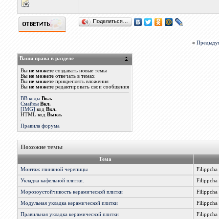
Поделиться…
«
Предыду
Ваши права в разделе
Вы
не можете
создавать новые темы
Вы
не можете
отвечать в темах
Вы
не можете
прикреплять вложения
Вы
не можете
редактировать свои сообщения
BB коды
Вкл.
Смайлы
Вкл.
[IMG]
код
Вкл.
HTML код
Выкл.
Правила форума
Похожие темы
Тема
Монтаж глиняной черепицы
Filippcha
Укладка кафельной плитки.
Filippcha
Морозоустойчивость керамической плитки
Filippcha
Модульная укладка керамической плитки
Filippcha
Правильная укладка керамической плитки
Filippcha