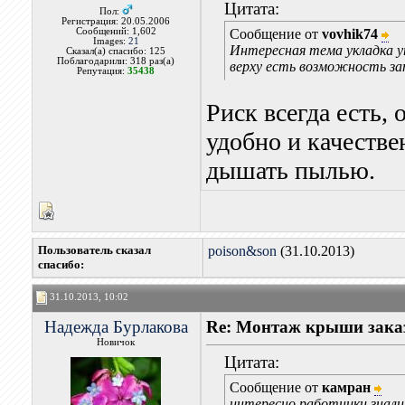
Цитата:
Пол:
Регистрация: 20.05.2006
Сообщений: 1,602
Сообщение от
vovhik74
Images:
21
Интересная тема укладка ут
Сказал(а) спасибо: 125
Поблагодарили: 318 раз(а)
верху есть возможность за
Репутация:
35438
Риск всегда есть, 
удобно и качестве
дышать пылью.
Пользователь сказал
poison&son
(31.10.2013)
cпасибо:
31.10.2013, 10:02
Надежда Бурлакова
Re: Монтаж крыши заказ
Новичок
Цитата:
Сообщение от
камран
интересно работники знал