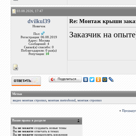
03.08.2026, 17:47
dvilkul39
Re: Монтаж крыши заказ
Новичок
Заказчик на опыте
Пол:
Регистрация: 06.08.2019
Адрес: Москва
Сообщений: 4
Сказал(а) спасибо: 0
Поблагодарили: 0 раз(а)
Репутация:
10
Поделиться…
Метки
видео монтаж стропил
,
монтаж metrobond
,
монтаж стропил
«
Предыду
Ваши права в разделе
Вы
не можете
создавать новые темы
Вы
не можете
отвечать в темах
Вы
не можете
прикреплять вложения