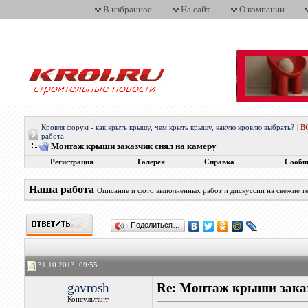
В избранное
На сайт
О компании
Кровля форум - как крыть крышу, чем крыть крышу, какую кровлю выбрать?
|
В
работа
Монтаж крыши заказчик снял на камеру
Регистрация
Галерея
Справка
Сообщ
Наша работа
Описание и фото выполненных работ и дискуссии на свежие т
Поделиться…
31.10.2013, 09:55
gavrosh
Re: Монтаж крыши заказ
Консультант