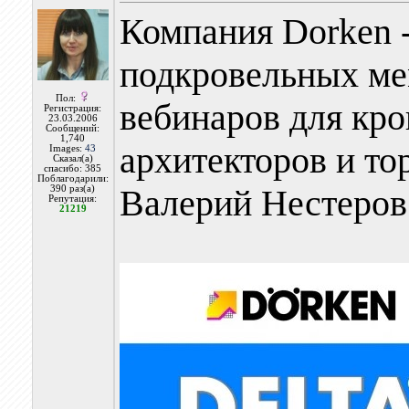
Компания Dorken 
подкровельных ме
Пол:
вебинаров для кро
Регистрация:
23.03.2006
Сообщений:
1,740
архитекторов и то
Images:
43
Сказал(а)
спасибо: 385
Поблагодарили:
Валерий Нестеров
390 раз(а)
Репутация:
21219