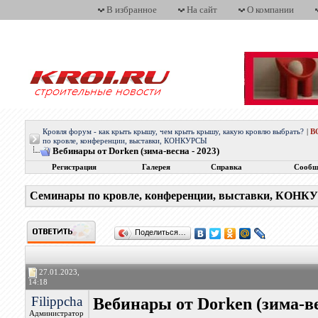
В избранное
На сайт
О компании
Кровля форум - как крыть крышу, чем крыть крышу, какую кровлю выбрать?
|
В
по кровле, конференции, выставки, КОНКУРСЫ
Вебинары от Dorken (зима-весна - 2023)
Регистрация
Галерея
Справка
Сообщ
Семинары по кровле, конференции, выставки, КОН
Поделиться…
27.01.2023,
14:18
Filippcha
Вебинары от Dorken (зима-ве
Администратор