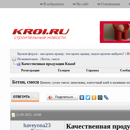
В избранное
На сайт
О компании
Кровля форум - как крыть крышу, чем крыть крышу, какую кровлю выбрать?
|
П
Познавательно.
|
Бетон, смеси
Качественная продукция Knauf
Регистрация
Галерея
Справка
Сообщ
Бетон, смеси
Цемент, сухие смеси: шпатлевка, плиточный клей и наливные п
Поделиться…
22.09.2025, 19:08
haveyona23
Качественная прод