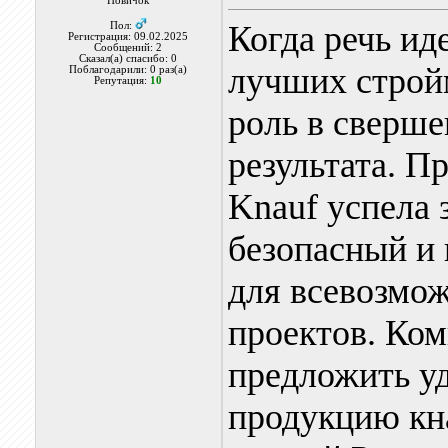
Новичок
Когда речь ид
Пол:
Регистрация: 09.02.2025
Сообщений: 2
Сказал(а) спасибо: 0
лучших строй
Поблагодарили: 0 раз(а)
Репутация:
10
роль в сверше
результата. П
Knauf успела 
безопасный и
для всевозмо
проектов. Ко
предложить у
продукцию кна