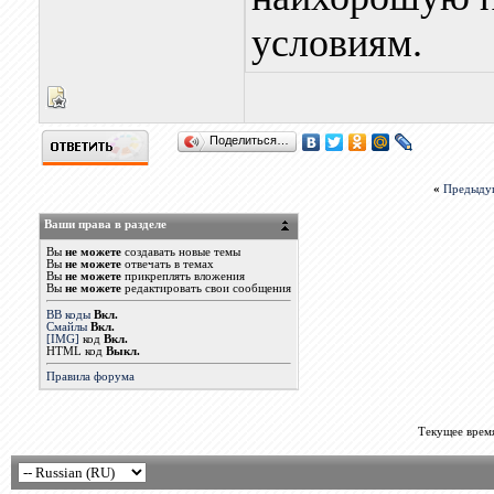
условиям.
Поделиться…
«
Предыду
Ваши права в разделе
Вы
не можете
создавать новые темы
Вы
не можете
отвечать в темах
Вы
не можете
прикреплять вложения
Вы
не можете
редактировать свои сообщения
BB коды
Вкл.
Смайлы
Вкл.
[IMG]
код
Вкл.
HTML код
Выкл.
Правила форума
Текущее врем