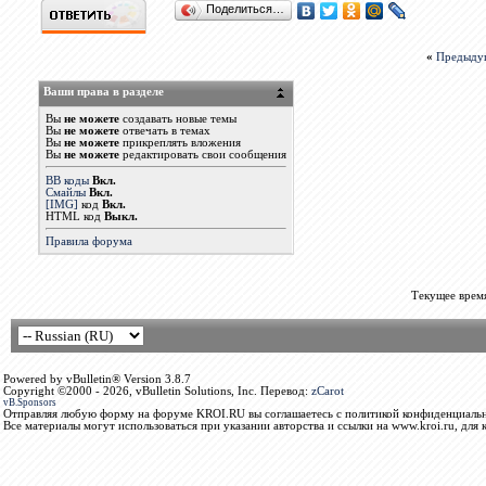
Поделиться…
«
Предыду
Ваши права в разделе
Вы
не можете
создавать новые темы
Вы
не можете
отвечать в темах
Вы
не можете
прикреплять вложения
Вы
не можете
редактировать свои сообщения
BB коды
Вкл.
Смайлы
Вкл.
[IMG]
код
Вкл.
HTML код
Выкл.
Правила форума
Текущее врем
Powered by vBulletin® Version 3.8.7
Copyright ©2000 - 2026, vBulletin Solutions, Inc. Перевод:
zCarot
vB.Sponsors
Отправляя любую форму на форуме KROI.RU вы соглашаетесь с политикой конфиденциальн
Все материалы могут использоваться при указании авторства и ссылки на www.kroi.ru, для 