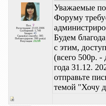
Уважаемые по
Форуму требу
администриров
Пол:
Регистрация: 23.03.2006
Сообщений: 1,740
Images:
43
Будем благод
Сказал(а) спасибо: 385
Поблагодарили: 390 раз(а)
Репутация:
21219
с этим, досту
(всего 500р. -
года 31.12. 2
отправьте пи
темой "Хочу д