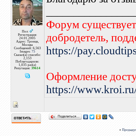
________________
Форум существует,
Пол:
добродетель, подд
Регистрация:
24.01.2005
Адрес: Троицк,
Москва
https://pay.cloudti
Сообщений: 6,563
Images:
75
Сказал(а) спасибо:
2,153
Поблагодарили:
1,035 раз(а)
Репутация:
39614
Оформление досту
https://www.kroi.r
Поделиться…
«
Предыду