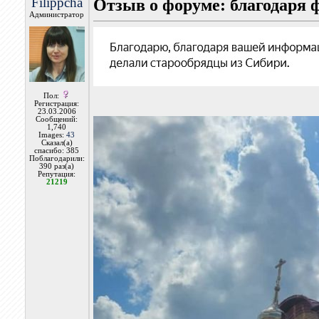
Filippcha
Отзыв о форуме: благодаря 
Администратор
Пол:
Регистрация:
23.03.2006
Сообщений:
1,740
Images:
43
Сказал(а)
спасибо: 385
Поблагодарили:
390 раз(а)
Репутация:
21219