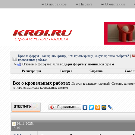
В избранное
На сайт
О компании
Кровля форум - как крыть крышу, чем крыть крышу, какую кровлю выбрать?
|
В
кровельных работах
Отзыв о форуме: благодаря форуму появился храм
Регистрация
Галерея
Справка
Сообщ
Все о кровельных работах
Доступ к разделу платный. Сделать запрос
контроля монтажа кровельных систем
Поделиться…
26.11.2025,
13:40