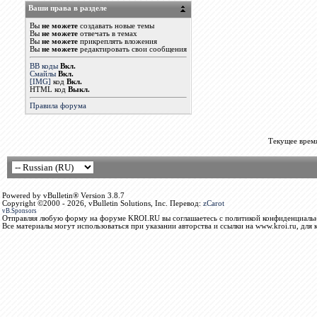
Ваши права в разделе
Вы
не можете
создавать новые темы
Вы
не можете
отвечать в темах
Вы
не можете
прикреплять вложения
Вы
не можете
редактировать свои сообщения
BB коды
Вкл.
Смайлы
Вкл.
[IMG]
код
Вкл.
HTML код
Выкл.
Правила форума
Текущее врем
Powered by vBulletin® Version 3.8.7
Copyright ©2000 - 2026, vBulletin Solutions, Inc. Перевод:
zCarot
vB.Sponsors
Отправляя любую форму на форуме KROI.RU вы соглашаетесь с политикой конфиденциальн
Все материалы могут использоваться при указании авторства и ссылки на www.kroi.ru, для 