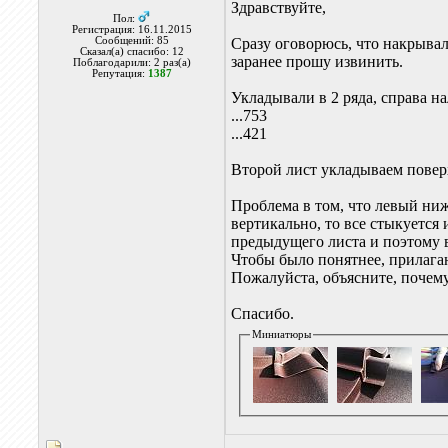
Здравствуйте,
Пол:
Регистрация: 16.11.2015
Сообщений: 85
Сразу оговорюсь, что накрыва
Сказал(а) спасибо: 12
заранее прошу извинить.
Поблагодарили: 2 раз(а)
Репутация:
1387
Укладывали в 2 ряда, справа на
...753
...421
Второй лист укладываем поверх
Проблема в том, что левый ниж
вертикально, то все стыкуется
предыдущего листа и поэтому 
Чтобы было понятнее, прилага
Пожалуйста, объясните, почему
Спасибо.
Миниатюры