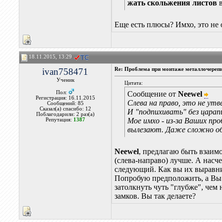
жать скольжения листов
в
Еще есть плюсы? Имхо, это не
18.11.2015, 13:29
ivan758471
Re: Проблема при монтаже металлочереп
Ученик
Цитата:
Пол:
Сообщение от
Neewel
Регистрация: 16.11.2015
Cлева на право, это не ут
Сообщений: 85
Сказал(а) спасибо: 12
И "подпихивать" без цара
Поблагодарили: 2 раз(а)
Мое имхо - из-за Ваших пр
Репутация:
1387
вылезают. Даже сложно об
Neewel
, предлагаю быть взаим
(слева-направо) лучше. А насч
следующий. Как вы их выравнив
Попробую предположить, а Вы 
затолкнуть чуть "глубже", чем
замков. Вы так делаете?