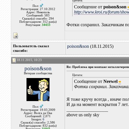
Цитата:
Пол:
Сообщение от
poison&son
Регистрация: 27.10.2012
http://www.kroi.ru/forum/sho
Адрес: Никополь
Сообщений: 583
Сказал(а) спасибо: 294
Поблагодарили: 312 раз(а)
Фотки сохранил. Заказчикам по
Репутация:
34433
Пользователь сказал
poison&son
(18.11.2015)
cпасибо:
18.11.2015, 10:23
poison&son
Re: Проблема при монтаже металлочереп
Ветеран сообщества
Цитата:
Сообщение от
Neewel
Фотки сохранил. Заказчика
Я тоже кручу всегда , иначе пол
И да на момент вскрытия 7 лет. 
Пол:
__________________
Регистрация: 19.03.2009
Адрес: Волга да Ока
above us only sky
Сообщений: 2,071
Images:
6
Сказал(а) спасибо: 2,586
Поблагодарили: 832 раз(а)
Репутация:
31841