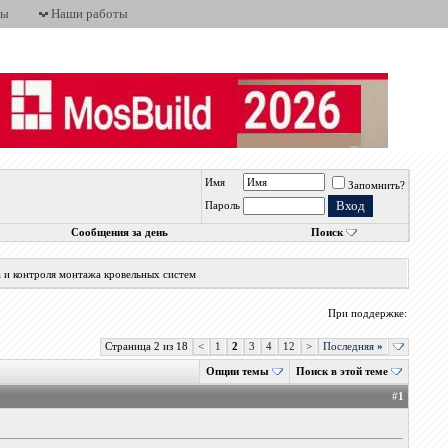
ты
Наши работы
Имя
Запомнить?
Пароль
Сообщения за день
Поиск
а и контроля монтажа кровельных систем
При поддержке:
Страница 2 из 18
<
1
2
3
4
12
>
Последняя
»
Опции темы
Поиск в этой теме
#
1