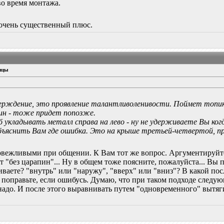
о время монтажа.
 очень существенный плюс.
ицы
верждение, это проявление талантливоленивости. Поймет топик
пин - тоже придет попозже.
об укладывать металл справа на лево - ну не удерживаете Вы к
ъяснить Вам где ошибка. Это на крыше третьей-четвертой, п
овежливыми при общении. К Вам тот же вопрос. Аргументируйте
ет "без царапин"... Ну в общем тоже поясните, пожалуйста... 
аете? "внутрь" или "наружу", "вверх" или "вниз"? В какой посл
поправьте, если ошибусь. Думаю, что при таком подходе след
 надо. И после этого выравнивать путем "одновременного" вытя