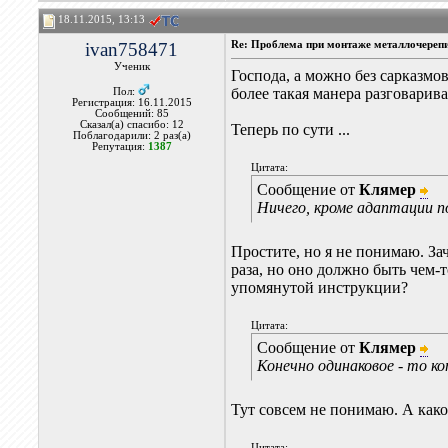
18.11.2015, 13:13
ivan758471
Re: Проблема при монтаже металлочереп
Ученик
Господа, а можно без сарказмо
более такая манера разговарива
Пол:
Регистрация: 16.11.2015
Сообщений: 85
Сказал(а) спасибо: 12
Теперь по сути ...
Поблагодарили: 2 раз(а)
Репутация:
1387
Цитата:
Сообщение от
Клямер
Ничего, кроме адаптации п
Простите, но я не понимаю. За
раза, но оно должно быть чем-
упомянутой инструкции?
Цитата:
Сообщение от
Клямер
Конечно одинаковое - то к
Тут совсем не понимаю. А како
Цитата: