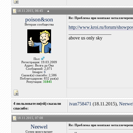
18.11.2015, 06:45
▲
poison&son
Re: Проблема при монтаже металлочереп
Ветеран сообщества
http://www.kroi.ru/forum/showpo
__________________
above us only sky
Пол:
Регистрация: 19.03.2009
Адрес: Волга да Ока
Сообщений: 2,071
Images:
6
Сказал(а) спасибо: 2,586
Поблагодарили: 832 раз(а)
Репутация:
31841
4 пользователя(ей) сказали
ivan758471
(18.11.2015),
Neewe
cпасибо:
18.11.2015, 07:08
Neewel
Re: Проблема при монтаже металлочереп
Супер консультант