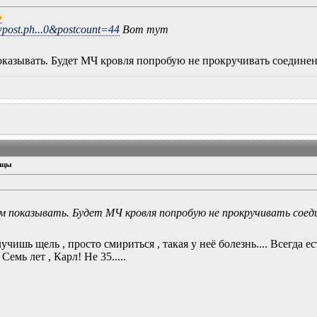
wpost.ph...0&postcount=44
Вот тут
казывать. Будет МЧ кровля попробую не прокручивать соединение
ицы
м показывать. Будет МЧ кровля попробую не прокручивать соедин
учишь щель , просто смириться , такая у неё болезнь.... Всегда е
Семь лет , Карл! Не 35.....