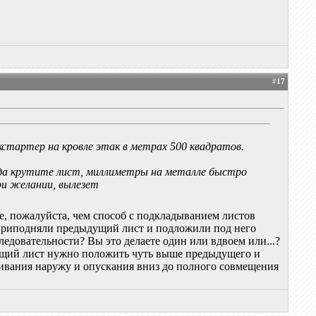
#
17
стартер на кровле этак в метрах 500 квадратов.
огда крутите лист, миллиметры на металле быстро
ри желании, вылезет
, пожалуйста, чем способ с подкладыванием листов
Вы приподняли предыдущий лист и подложили под него
едовательности? Вы это делаете один или вдвоем или...?
ующий лист нужно положить чуть выше предыдущего и
гивания наружу и опускания вниз до полного совмещения