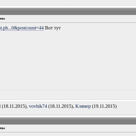
ицы
st.ph...0&postcount=44
Вот тут
l
(18.11.2015),
vovhik74
(18.11.2015),
Клямер
(19.11.2015)
ицы