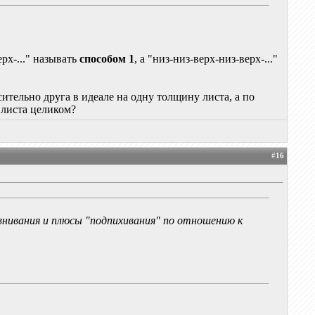
рх-..." называть
способом 1
, а "низ-низ-верх-низ-верх-..."
ительно друга в идеале на одну толщину листа, а по
о листа целиком?
#
16
нивания и плюсы "подпихивания" по отношению к