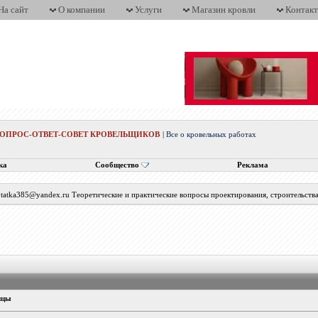
На сайт
О компании
Услуги
Магазин кровли
Контак
ВОПРОС-ОТВЕТ-СОВЕТ КРОВЕЛЬЩИКОВ
|
Все о кровельных работах
ка
Сообщество
Реклама
с tatka385@yandex.ru Теоретические и практические вопросы проектирования, строительств
ицы