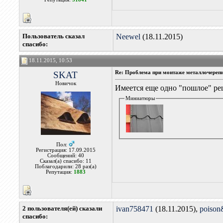
Пользователь сказал
Neewel
(18.11.2015)
cпасибо:
18.11.2015, 10:53
SKAT
Re: Проблема при монтаже металлочереп
Новичок
Имеется еще одно "пошлое" реш
Миниатюры
Пол:
Регистрация: 17.09.2015
Сообщений: 40
Сказал(а) спасибо: 11
Поблагодарили: 28 раз(а)
Репутация:
1883
2 пользователя(ей) сказали
ivan758471
(18.11.2015),
poison
cпасибо: