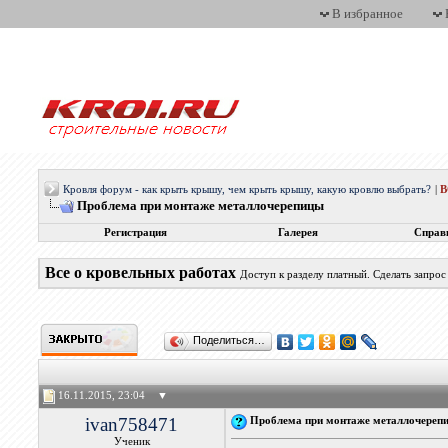
В избранное
Кровля форум - как крыть крышу, чем крыть крышу, какую кровлю выбрать?
|
Проблема при монтаже металлочерепицы
Регистрация
Галерея
Справ
Все о кровельных работах
Доступ к разделу платный. Сделать запро
Поделиться…
16.11.2015, 23:04
▼
ivan758471
Проблема при монтаже металлочереп
Ученик