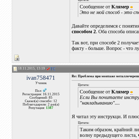
Сообщение от
Клямер
Это не мой способ - это с
Давайте определимся с понятия
способом 2
. Оба способа опис
Так вот, при способе 2 получа
факту - больше. Вопрос - что 
18.11.2015, 13:19
ivan758471
Re: Проблема при монтаже металлочереп
Ученик
Цитата:
Пол:
Сообщение от
Клямер
Регистрация: 16.11.2015
Если Вы почитаете инстру
Сообщений: 85
Сказал(а) спасибо: 12
"накладыванию"....
Поблагодарили: 2 раз(а)
Репутация:
1387
Я читал эту инструкци. И плюс
Цитата:
Таким образом, крайний ли
волну предыдущего листа,