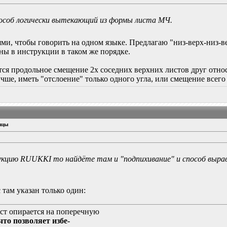
пособ логически вытекающий из формы листа МЧ.
ми, чтобы говорить на одном языке. Предлагаю "низ-верх-низ-ве
аны в инструкции в таком же порядке.
ется продольное смещение 2х соседних верхних листов друг относ
лучше, иметь "отслоение" только одного угла, или смещение всег
ицы
кцию RUUKKI то найдёте там и "подпихивание" и способ вырав
 там указан только один:
ст опирается на поперечную
что позволяет избе-