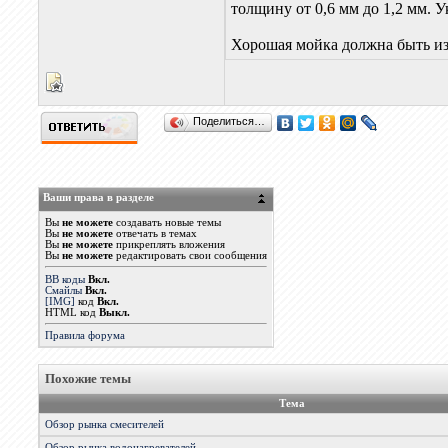
толщину от 0,6 мм до 1,2 мм.
Хорошая мойка должна быть изг
Поделиться…
Ваши права в разделе
Вы
не можете
создавать новые темы
Вы
не можете
отвечать в темах
Вы
не можете
прикреплять вложения
Вы
не можете
редактировать свои сообщения
BB коды
Вкл.
Смайлы
Вкл.
[IMG]
код
Вкл.
HTML код
Выкл.
Правила форума
Похожие темы
Тема
Обзор рынка смесителей
Обзор рынка водонагревателей