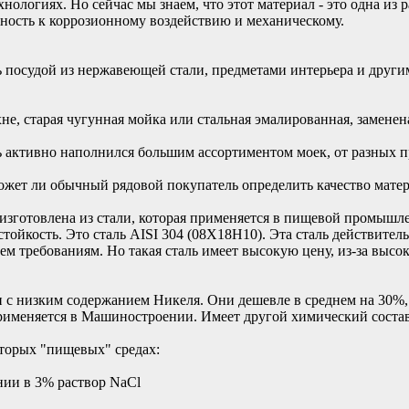
нологиях. Но сейчас мы знаем, что этот материал - это одна и
чность к коррозионному воздействию и механическому.
ь посудой из нержавеющей стали, предметами интерьера и други
хне, старая чугунная мойка или стальная эмалированная, замен
нь активно наполнился большим ассортиментом моек, от разных 
ожет ли обычный рядовой покупатель определить качество матер
изготовлена из стали, которая применяется в пищевой промышл
тойкость. Это сталь AISI 304 (08X18H10). Эта сталь действите
м требованиям. Но такая сталь имеет высокую цену, из-за высо
и с низким содержанием Никеля. Они дешевле в среднем на 30%, и
применяется в Машиностроении. Имеет другой химический состав
оторых "пищевых" средах:
ии в 3% раствор NaCl