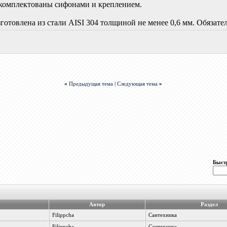
 Укомплектованы сифонами и креплением.
отовлена из стали AISI 304 толщиной не менее 0,6 мм. Обязател
«
Предыдущая тема
|
Следующая тема
»
Быст
Автор
Раздел
Filippcha
Сантехника
Filippcha
Сантехника