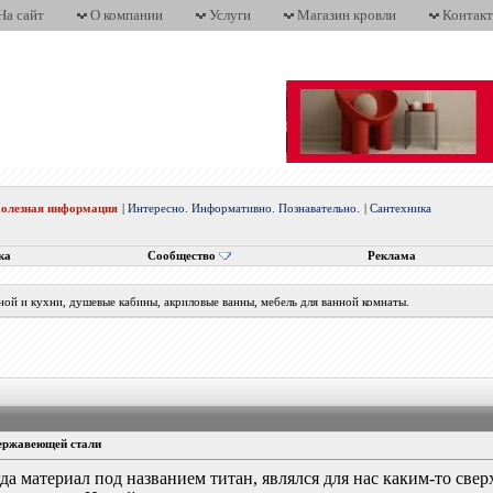
На сайт
О компании
Услуги
Магазин кровли
Контак
олезная информация
|
Интересно. Информативно. Познавательно.
|
Сантехника
ка
Сообщество
Реклама
нной и кухни, душевые кабины, акриловые ванны, мебель для ванной комнаты.
нержавеющей стали
да материал под названием титан, являлся для нас каким-то све