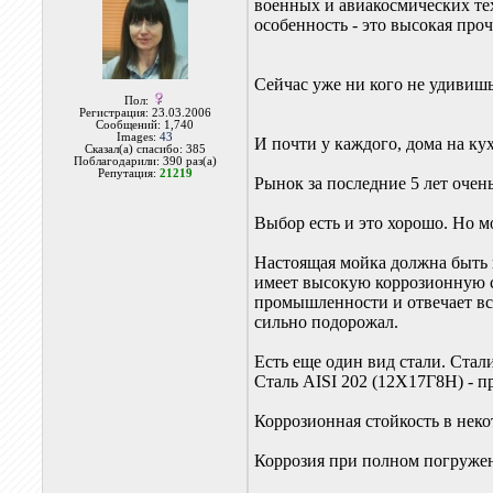
военных и авиакосмических тех
особенность - это высокая про
Сейчас уже ни кого не удивиш
Пол:
Регистрация: 23.03.2006
Сообщений: 1,740
Images:
43
И почти у каждого, дома на ку
Сказал(а) спасибо: 385
Поблагодарили: 390 раз(а)
Репутация:
21219
Рынок за последние 5 лет оче
Выбор есть и это хорошо. Но м
Настоящая мойка должна быть 
имеет высокую коррозионную с
промышленности и отвечает все
сильно подорожал.
Есть еще один вид стали. Стал
Сталь AISI 202 (12X17Г8Н) - 
Коррозионная стойкость в нек
Коррозия при полном погружен