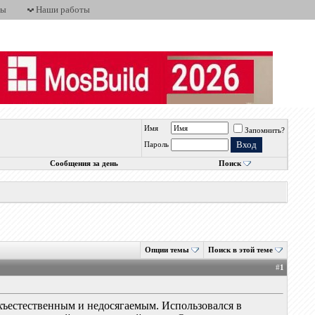
ты
Наши работы
Имя
Запомнить?
Пароль
Сообщения за день
Поиск
Опции темы
Поиск в этой теме
#
1
рхъестественным и недосягаемым. Использовался в