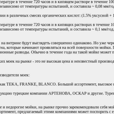
ратуре в течение 720 часов и в кипящем растворе в течение 10
независимо от температуры испытаний, и составила ~ 0,08 мм/го
ии в различных смесях органических кислот: (1.5% уксусной + 
ратуре в течение 720 часов и в кипящих растворах в течение 1
независимо от температуры испытаний, и составила ~ 0,1 мм/год
2 на витрине будут выглядеть совершенно одинаково. Но уже чере
тна, которые начинают проявляться на всей поверхности мойки. 
ионные разводы. Обычно в течение года на такой мойке может п
их моек на рынке - это не высокая цена и неизвестный произво
изводители моек:
как TEKA, FRANKE, BLANCO. Большой ассортимент, высокое кач
укцию турецкие компании АРТЕНОВА, ОСКАР и другие. Турецки
ые и недорогие мойки, на рынке прочно зарекомендовали себя м
ртимент, предлагаемый этими компаниями может поспорить с