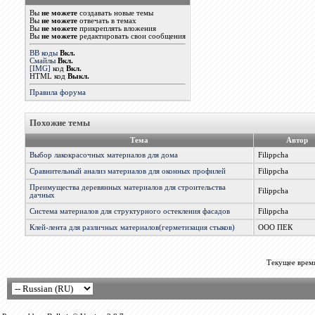
Вы
не можете
создавать новые темы
Вы
не можете
отвечать в темах
Вы
не можете
прикреплять вложения
Вы
не можете
редактировать свои сообщения
BB коды
Вкл.
Смайлы
Вкл.
[IMG]
код
Вкл.
HTML код
Выкл.
Правила форума
Похожие темы
Тема
Автор
Выбор лакокрасочных материалов для дома
Filippcha
Сравнительный анализ материалов для оконных профилей
Filippcha
Преимущества деревянных материалов для строительства
Filippcha
дачных
Система материалов для структурного остекления фасадов
Filippcha
Клей-лента для различных материалов(герметизация стыков)
ООО ПЕК
Текущее врем