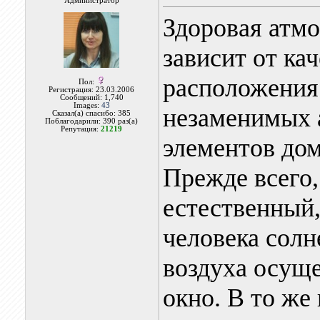
Администратор
Здоровая атмо
зависит от кач
расположения 
Пол:
Регистрация: 23.03.2006
Сообщений: 1,740
Images:
43
незаменимых 
Сказал(а) спасибо: 385
Поблагодарили: 390 раз(а)
Репутация:
21219
элементов дом
Прежде всего,
естественный
человека солн
воздуха осуще
окно. В то же