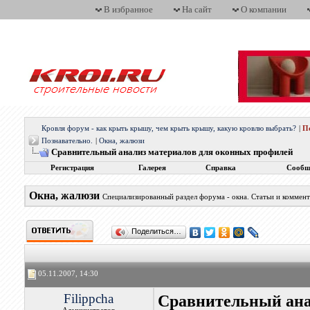
В избранное
На сайт
О компании
Кровля форум - как крыть крышу, чем крыть крышу, какую кровлю выбрать?
|
П
Познавательно.
|
Окна, жалюзи
Сравнительный анализ материалов для оконных профилей
Регистрация
Галерея
Справка
Сообщ
Окна, жалюзи
Специализированный раздел форума - окна. Статьи и коммен
Поделиться…
05.11.2007, 14:30
Filippcha
Сравнительный ана