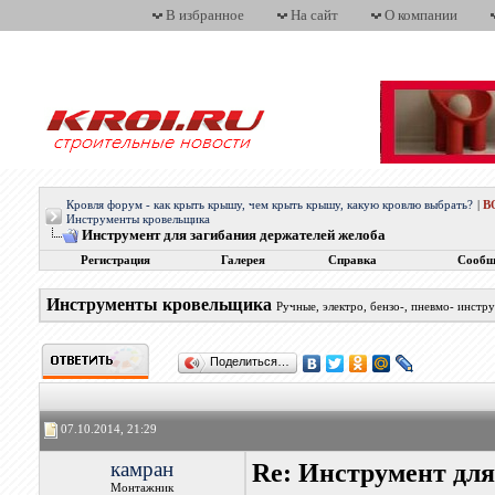
В избранное
На сайт
О компании
Кровля форум - как крыть крышу, чем крыть крышу, какую кровлю выбрать?
|
В
Инструменты кровельщика
Инструмент для загибания держателей желоба
Регистрация
Галерея
Справка
Сообщ
Инструменты кровельщика
Ручные, электро, бензо-, пневмо- инст
Поделиться…
07.10.2014, 21:29
камран
Re: Инструмент для
Монтажник