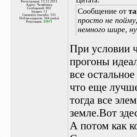
Регистрация: 13.12.2011
Адрес: Челябинск
Сообщений: 802
Сообщение от
та
Images:
13
Сказал(а) спасибо: 531
просто не пойму,
Поблагодарили: 564 раз(а)
Репутация:
33971
немного шире, ну
При условии ч
прогоны идеа
все остальное
что еще лучше
тогда все эле
земле.Вот зде
А потом как к