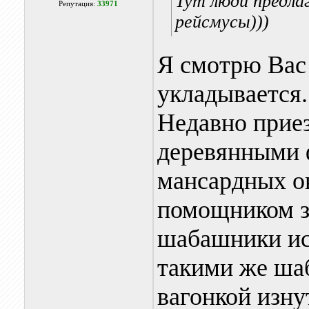
Тут люди предла
Репутация:
33971
рейсмусы)))
Я смотрю Вас 
укладывается.
Недавно приез
деревянными 
мансардных ок
помощником з
шабашники ис
такими же ша
вагонкой изну