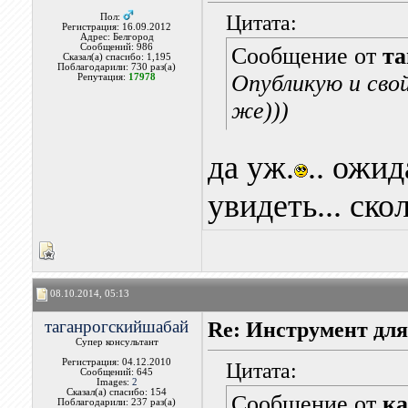
Цитата:
Пол:
Регистрация: 16.09.2012
Адрес: Белгород
Сообщений: 986
Сообщение от
та
Сказал(а) спасибо: 1,195
Поблагодарили: 730 раз(а)
Опубликую и сво
Репутация:
17978
же)))
да уж.
.. ожи
увидеть... ско
08.10.2014, 05:13
таганрогскийшабай
Re: Инструмент для
Супер консультант
Регистрация: 04.12.2010
Цитата:
Сообщений: 645
Images:
2
Сказал(а) спасибо: 154
Сообщение от
к
Поблагодарили: 237 раз(а)