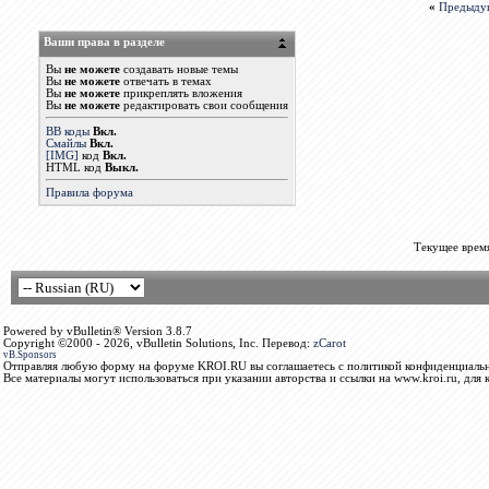
«
Предыду
Ваши права в разделе
Вы
не можете
создавать новые темы
Вы
не можете
отвечать в темах
Вы
не можете
прикреплять вложения
Вы
не можете
редактировать свои сообщения
BB коды
Вкл.
Смайлы
Вкл.
[IMG]
код
Вкл.
HTML код
Выкл.
Правила форума
Текущее врем
Powered by vBulletin® Version 3.8.7
Copyright ©2000 - 2026, vBulletin Solutions, Inc. Перевод:
zCarot
vB.Sponsors
Отправляя любую форму на форуме KROI.RU вы соглашаетесь с политикой конфиденциальн
Все материалы могут использоваться при указании авторства и ссылки на www.kroi.ru, для 