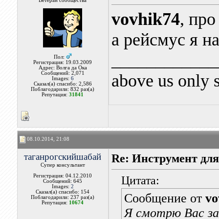
Ветеран сообщества
vovhik74
, про
а рейсмус я на
____________
Пол:
Регистрация: 19.03.2009
Адрес: Волга да Ока
Сообщений: 2,071
above us only 
Images:
6
Сказал(а) спасибо: 2,586
Поблагодарили: 832 раз(а)
Репутация:
31841
08.10.2014, 21:08
таганрогскийшабай
Re: Инструмент для
Супер консультант
Регистрация: 04.12.2010
Цитата:
Сообщений: 645
Images:
2
Сказал(а) спасибо: 154
Сообщение от
vo
Поблагодарили: 237 раз(а)
Репутация:
10674
Я смотрю Вас зад