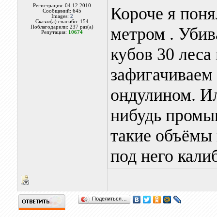
Регистрация: 04.12.2010
Короче я поня
Сообщений: 645
Images:
2
Сказал(а) спасибо: 154
Поблагодарили: 237 раз(а)
метром . Убив
Репутация:
10674
кубов 30 леса
зафигачиваем
ондулином. И
нибудь промы
такие объёмы 
под него кали
Поделиться…