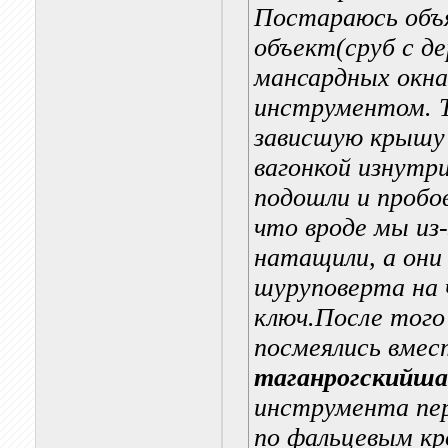
Постараюсь объ
объект(сруб с д
мансардных окна.
инструментом. 
зависшую крышу
вагонкой изнутр
подошли и проб
что вроде мы из
натащили, а они
шуруповерта на 
ключ.После того 
посмеялись вмес
таганрогскийша
инструмента пер
по фальцевым кро