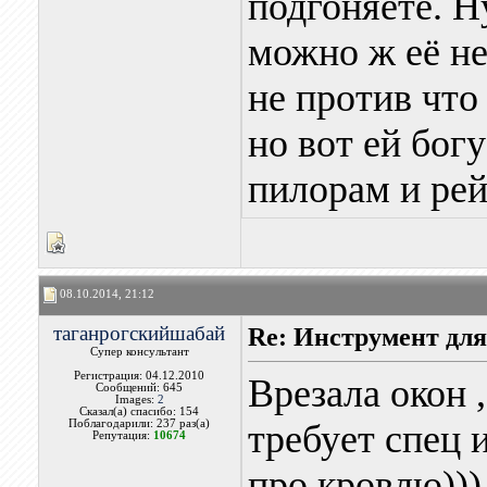
подгоняете. Н
можно ж её не
не против что
но вот ей бог
пилорам и рей
08.10.2014, 21:12
таганрогскийшабай
Re: Инструмент для
Супер консультант
Регистрация: 04.12.2010
Врезала окон 
Сообщений: 645
Images:
2
Сказал(а) спасибо: 154
Поблагодарили: 237 раз(а)
требует спец 
Репутация:
10674
про кровлю)))