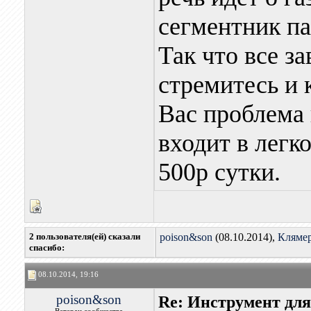
сегментник па
Так что все з
стремитесь и 
Вас проблема 
входит в легк
500р сутки.
2 пользователя(ей) сказали
poison&son
(08.10.2014),
Кляме
cпасибо:
08.10.2014, 19:16
poison&son
Re: Инструмент для