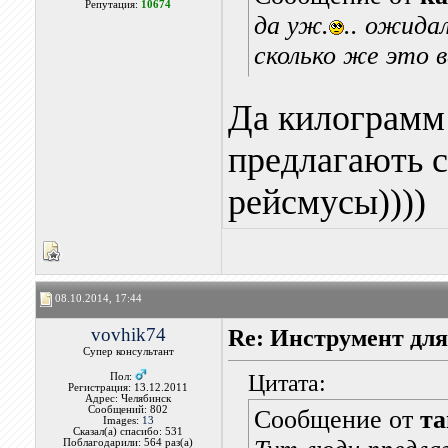
Репутация:
10674
да уж.
.. ожида
сколько же это 
Да килограмм 
предлагають с
рейсмусы))))
08.10.2014, 17:44
vovhik74
Re: Инструмент для
Супер консультант
Цитата:
Пол:
Регистрация: 13.12.2011
Адрес: Челябинск
Сообщений: 802
Сообщение от
та
Images:
13
Сказал(а) спасибо: 531
Поблагодарили: 564 раз(а)