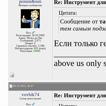
poison&son
Re: Инструмент для
Ветеран сообщества
Цитата:
Сообщение от
та
тем самым подз
Пол:
Регистрация: 19.03.2009
Адрес: Волга да Ока
Если только г
Сообщений: 2,071
Images:
6
Сказал(а) спасибо: 2,586
Поблагодарили: 832 раз(а)
____________
Репутация:
31841
above us only 
09.10.2014, 06:47
vovhik74
Re: Инструмент для
Супер консультант
Цитата:
Пол: