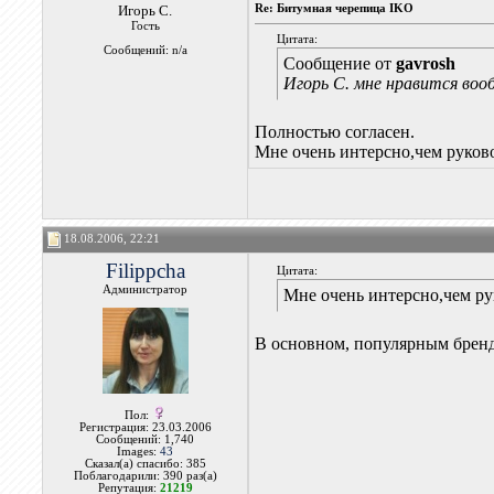
Игорь С.
Re: Битумная черепица IKO
Гость
Цитата:
Сообщений: n/a
Сообщение от
gavrosh
Игорь С. мне нравится воо
Полностью согласен.
Мне очень интерсно,чем руков
18.08.2006, 22:21
Filippcha
Цитата:
Администратор
Мне очень интерсно,чем р
В основном, популярным бренд
Пол:
Регистрация: 23.03.2006
Сообщений: 1,740
Images:
43
Сказал(а) спасибо: 385
Поблагодарили: 390 раз(а)
Репутация:
21219