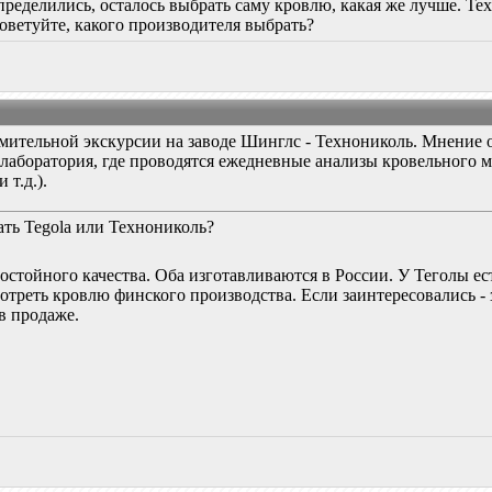
еделились, осталось выбрать саму кровлю, какая же лучше. Техн
оветуйте, какого производителя выбрать?
мительной экскурсии на заводе Шинглс - Технониколь. Мнение 
 лаборатория, где проводятся ежедневные анализы кровельного 
 т.д.).
ть Tegola или Технониколь?
остойного качества. Оба изготавливаются в России. У Теголы ест
мотреть кровлю финского производства. Если заинтересовались -
в продаже.