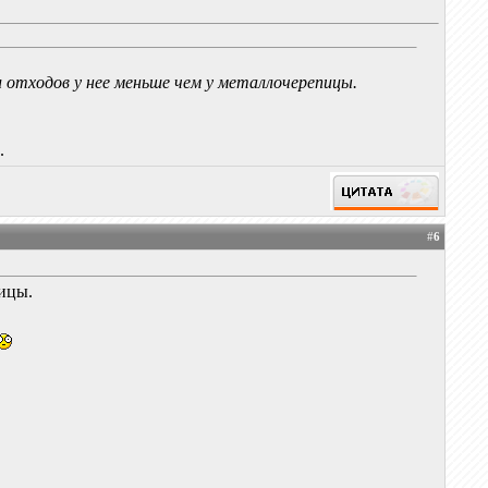
и отходов у нее меньше чем у металлочерепицы.
.
#
6
ицы.