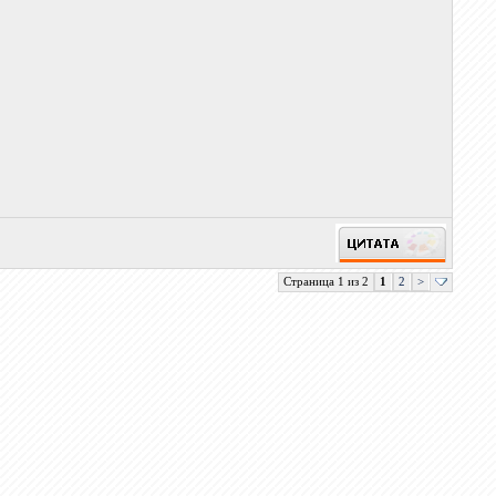
Страница 1 из 2
1
2
>