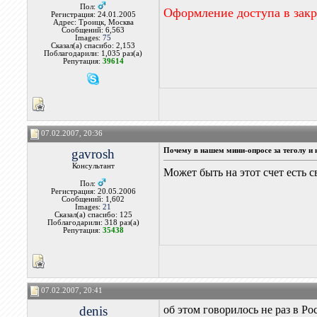
Пол:
Оформление доступа в зак
Регистрация: 24.01.2005
Адрес: Троицк, Москва
Сообщений: 6,563
Images:
75
Сказал(а) спасибо: 2,153
Поблагодарили: 1,035 раз(а)
Репутация:
39614
07.02.2007, 20:36
gavrosh
Почему в нашем мини-опросе за теголу и 
Консультант
Может быть на этот счет есть 
Пол:
Регистрация: 20.05.2006
Сообщений: 1,602
Images:
21
Сказал(а) спасибо: 125
Поблагодарили: 318 раз(а)
Репутация:
35438
07.02.2007, 20:41
denis
об этом говорилось не раз в Р