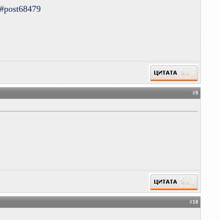
9#post68479
#
9
#
10