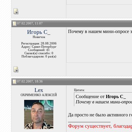
07.02.2007, 11:07
Игорь С_
Почему в нашем мини-опросе за
Новичок
Регистрация: 28.08.2006
Адрес: Санкт-Петербург
Сообщений: 41
Сказал(а) спасибо: 0
Поблагодарили: 0 раз(а)
07.02.2007, 18:36
Lex
Цитата:
ОХРИМЕНКО АЛЕКСЕЙ
Сообщение от
Игорь С_
Почему в нашем мини-опрос
Да просто не было активного г
__________________
Форум существует, благода