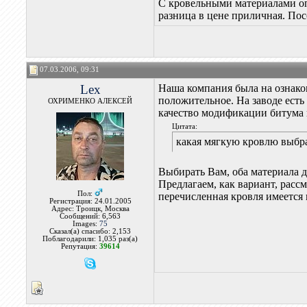
С кровельными материалами опр
разница в цене приличная. Пос
07.03.2006, 09:31
Lex
Наша компания была на ознако
положительное. На заводе есть
ОХРИМЕНКО АЛЕКСЕЙ
качество модификации битума и
Цитата:
какая мягкую кровлю выбра
Выбирать Вам, оба материала д
Предлагаем, как вариант, расс
Пол:
перечисленная кровля имеется 
Регистрация: 24.01.2005
Адрес: Троицк, Москва
Сообщений: 6,563
Images:
75
Сказал(а) спасибо: 2,153
Поблагодарили: 1,035 раз(а)
Репутация:
39614