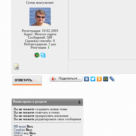
Супер консультант
Регистрация: 19.02.2005
Адрес: Moscow region
Сообщений: 588
Сказал(а) спасибо: 0
Поблагодарили: 1 раз
Репутация:
1
Поделиться…
Ваши права в разделе
Вы
не можете
создавать новые темы
Вы
не можете
отвечать в темах
Вы
не можете
прикреплять вложения
Вы
не можете
редактировать свои сообщения
BB коды
Вкл.
Смайлы
Вкл.
[IMG]
код
Вкл.