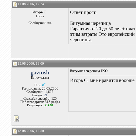
11.08.2006, 12:24
Игорь С.
Ответ прост.
Гость
Битумная черепица
Сообщений: n/a
Гарантия от 20 до 50 лет.+ пла
этим затраты.Это европейский 
черепицы.
15.08.2006, 19:09
gavrosh
Битумная черепица IKO
Консультант
Игорь С. мне нравится вообще 
Пол:
Регистрация: 20.05.2006
Сообщений: 1,602
Images:
21
Сказал(а) спасибо: 125
Поблагодарили: 318 раз(а)
Репутация:
35438
18.08.2006, 12:50