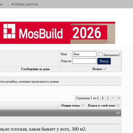
ты
Наши работы
Имя
Запомнить?
Пароль
Сообщения за день
Поиск
нты дизайна, новинки кровельного рынка
Страница 1 из 2
1
2
>
Опции темы
Поиск в этой теме
#
1
не плоская, какая бывает у всех, 300 м2.