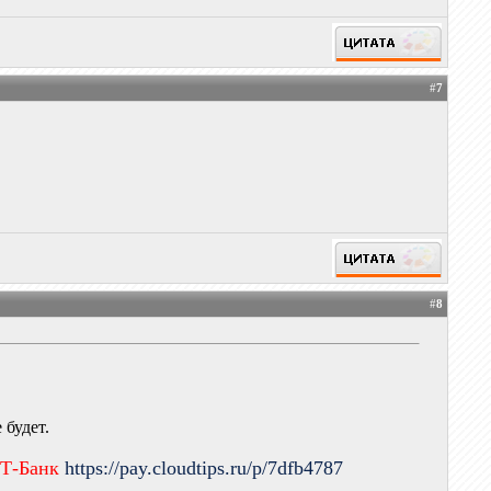
#
7
#
8
 будет.
 Т-Банк
https://pay.cloudtips.ru/p/7dfb4787