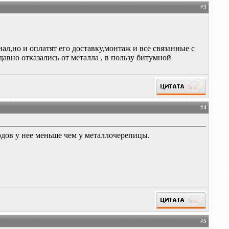
#
3
иал,но и оплатят его доставку,монтаж и все связанные с
вно отказались от металла , в пользу битумной
#
4
ходов у нее меньше чем у металлочерепицы.
#
5