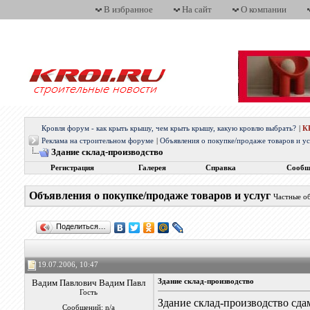
В избранное
На сайт
О компании
Кровля форум - как крыть крышу, чем крыть крышу, какую кровлю выбрать?
|
К
Реклама на строительном форуме
|
Объявления о покупке/продаже товаров и у
Здание склад-производство
Регистрация
Галерея
Справка
Сообщ
Объявления о покупке/продаже товаров и услуг
Частные о
Поделиться…
19.07.2006, 10:47
Вадим Павлович Вадим Павл
Здание склад-производство
Гость
Здание склад-производство сдам
Сообщений: n/a