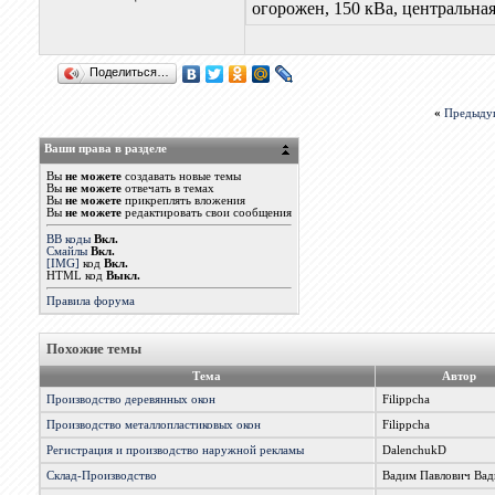
огорожен, 150 кВа, центральная
Поделиться…
«
Предыду
Ваши права в разделе
Вы
не можете
создавать новые темы
Вы
не можете
отвечать в темах
Вы
не можете
прикреплять вложения
Вы
не можете
редактировать свои сообщения
BB коды
Вкл.
Смайлы
Вкл.
[IMG]
код
Вкл.
HTML код
Выкл.
Правила форума
Похожие темы
Тема
Автор
Производство деревянных окон
Filippcha
Производство металлопластиковых окон
Filippcha
Регистрация и производство наружной рекламы
DalenchukD
Склад-Производство
Вадим Павлович Вад