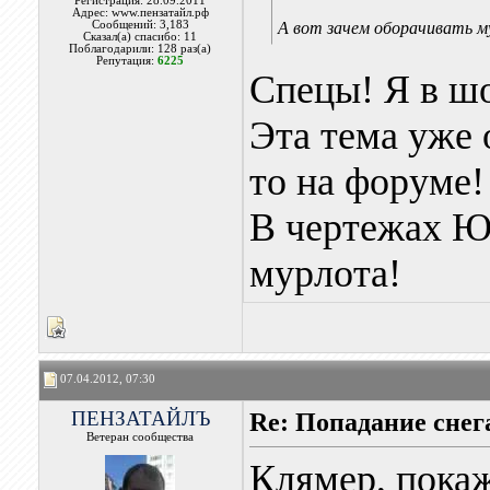
Регистрация: 28.09.2011
Адрес: www.пензатайл.рф
Сообщений: 3,183
А вот зачем оборачивать м
Сказал(а) спасибо: 11
Поблагодарили: 128 раз(а)
Репутация:
6225
Спецы! Я в шо
Эта тема уже 
то на форуме!
В чертежах Ю
мурлота!
07.04.2012, 07:30
ПЕНЗАТАЙЛЪ
Re: Попадание снег
Ветеран сообщества
Клямер, покаж