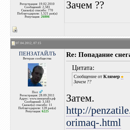
Зачем ??
Регистрация: 19.02.2010
Сообщений: 2,581
Сказал(а) спасибо: 770
Поблагодарили: 1,521 раз(а)
Репутация:
26806
07.04.2012, 07:15
ПЕНЗАТАЙЛЪ
Re: Попадание снег
Ветеран сообщества
Цитата:
Сообщение от
Клямер
Зачем ??
Пол:
Затем.
Регистрация: 28.09.2011
Адрес: www.пензатайл.рф
Сообщений: 3,183
Сказал(а) спасибо: 11
http://penzati
Поблагодарили: 128 раз(а)
Репутация:
6225
orimaq-.html