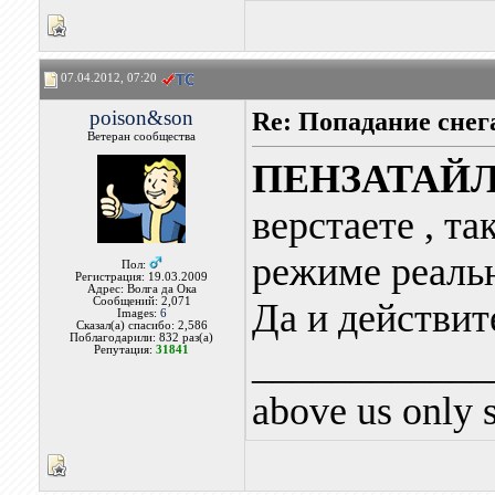
07.04.2012, 07:20
poison&son
Re: Попадание снег
Ветеран сообщества
ПЕНЗАТАЙ
верстаете , та
режиме реаль
Пол:
Регистрация: 19.03.2009
Адрес: Волга да Ока
Сообщений: 2,071
Да и действит
Images:
6
Сказал(а) спасибо: 2,586
Поблагодарили: 832 раз(а)
____________
Репутация:
31841
above us only 