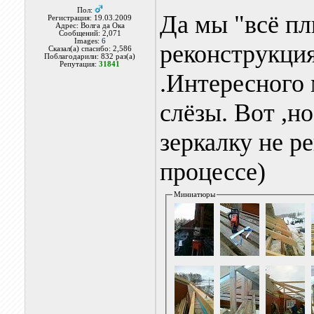
Пол:
Да мы "всё п
Регистрация: 19.03.2009
Адрес: Волга да Ока
Сообщений: 2,071
Images:
6
реконструкци
Сказал(а) спасибо: 2,586
Поблагодарили: 832 раз(а)
Репутация:
31841
.Интересного 
слёзы. Вот ,н
зеркалку не р
процессе)
Миниатюры