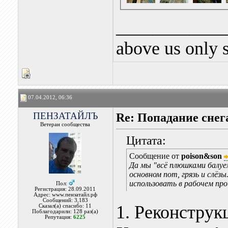
____________
above us only 
07.04.2012, 06:36
ПЕНЗАТАЙЛЪ
Re: Попадание снег
Ветеран сообщества
Цитата:
Сообщение от
poison&son
Да мы "всё плюшками балуем
основном пот, грязь и слёзы
использовать в рабочем про
Пол:
Регистрация: 28.09.2011
Адрес: www.пензатайл.рф
Сообщений: 3,183
1. Реконструкц
Сказал(а) спасибо: 11
Поблагодарили: 128 раз(а)
Репутация:
6225