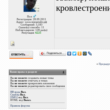
кровлестроен
Пол:
Регистрация: 28.09.2011
Адрес: www.пензатайл.рф
Сообщений: 3,183
Сказал(а) спасибо: 11
Поблагодарили: 128 раз(а)
Репутация:
6225
Поделиться…
«
Предыду
Ваши права в разделе
Вы
не можете
создавать новые темы
Вы
не можете
отвечать в темах
Вы
не можете
прикреплять вложения
Вы
не можете
редактировать свои сообщения
BB коды
Вкл.
Смайлы
Вкл.
[IMG]
код
Вкл.
HTML код
Выкл.
Правила форума