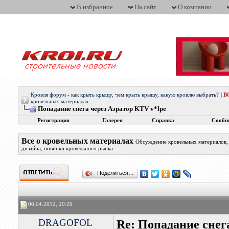
В избранное
На сайт
О компании
Кровля форум - как крыть крышу, чем крыть крышу, какую кровлю выбрать?
|
В
кровельных материалах
Попадание снега через Аэратор KTV v*lpe
Регистрация
Галерея
Справка
Сообщ
Все о кровельных материалах
Обсуждение кровельных материалов, 
дизайна, новинки кровельного рынка
Поделиться…
06.04.2012, 20:29
DRAGOFOL
Re: Попадание снег