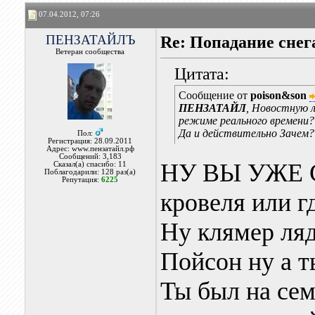
07.04.2012, 07:26
ПЕНЗАТАЙЛЪ
Re: Попадание снег
Ветеран сообщества
Цитата:
Сообщение от
poison&son
ПЕНЗАТАЙЛ
, Новостную л
режиме реального времени?
Да и действительно Зачем?
Пол:
Регистрация: 28.09.2011
Адрес: www.пензатайл.рф
Сообщений: 3,183
НУ ВЫ УЖЕ С
Сказал(а) спасибо: 11
Поблагодарили: 128 раз(а)
Репутация:
6225
кровеля или г
Ну клямер ляд
Пойсон ну а т
Ты был на се