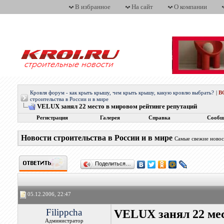
В избранное
На сайт
О компании
Кровля форум - как крыть крышу, чем крыть крышу, какую кровлю выбрать?
|
В
строительства в России и в мире
VELUX занял 22 место в мировом рейтинге репутаций
Регистрация
Галерея
Справка
Сообщ
Новости строительства в России и в мире
Самые свежие новос
Поделиться…
05.12.2006, 22:47
Filippcha
VELUX занял 22 мес
Администратор