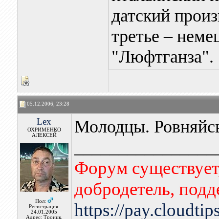
датский прои
третье – неме
"Люфтганза".
05.12.2006, 23:28
Lex
Молодцы. Ровняйс
ОХРИМЕНКО
АЛЕКСЕЙ
________________
Форум существует,
добродетель, подд
Пол:
https://pay.cloudti
Регистрация:
24.01.2005
Адрес: Троицк,