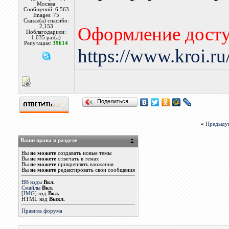
Москва
Сообщений: 6,563
Images:
75
Сказал(а) спасибо:
2,153
Оформление досту
Поблагодарили:
1,035 раз(а)
Репутация:
39614
https://www.kroi.r
Поделиться…
«
Предыду
Ваши права в разделе
Вы
не можете
создавать новые темы
Вы
не можете
отвечать в темах
Вы
не можете
прикреплять вложения
Вы
не можете
редактировать свои сообщения
BB коды
Вкл.
Смайлы
Вкл.
[IMG]
код
Вкл.
HTML код
Выкл.
Правила форума