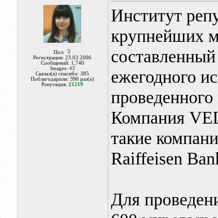
Институт реп
крупнейших м
составленный 
Пол:
Регистрация: 23.03.2006
Сообщений: 1,740
Images:
43
ежегодного и
Сказал(а) спасибо: 385
Поблагодарили: 390 раз(а)
Репутация:
21219
проведенного 
Компания VEL
такие компании
Raiffeisen Ban
Для проведен