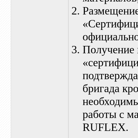
Размещение
«Сертифици
официально
Получение 
«сертифици
подтвержда
бригада кр
необходимы
работы с м
RUFLEX.