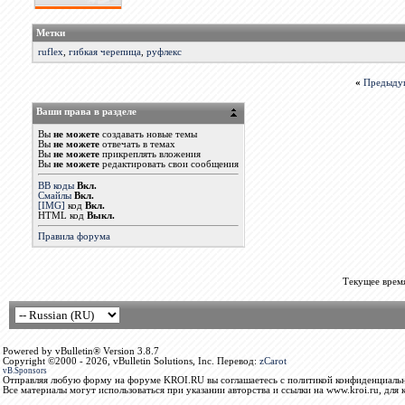
Метки
ruflex
,
гибкая черепица
,
руфлекс
«
Предыду
Ваши права в разделе
Вы
не можете
создавать новые темы
Вы
не можете
отвечать в темах
Вы
не можете
прикреплять вложения
Вы
не можете
редактировать свои сообщения
BB коды
Вкл.
Смайлы
Вкл.
[IMG]
код
Вкл.
HTML код
Выкл.
Правила форума
Текущее врем
Powered by vBulletin® Version 3.8.7
Copyright ©2000 - 2026, vBulletin Solutions, Inc. Перевод:
zCarot
vB.Sponsors
Отправляя любую форму на форуме KROI.RU вы соглашаетесь с политикой конфиденциальн
Все материалы могут использоваться при указании авторства и ссылки на www.kroi.ru, для 