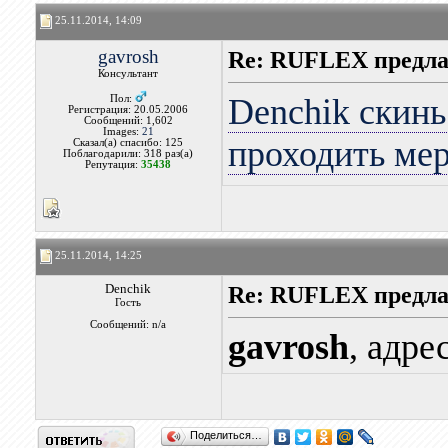
25.11.2014, 14:09
gavrosh
Re: RUFLEX предл
Консультант
Denchik скинь
Пол:
Регистрация: 20.05.2006
Сообщений: 1,602
Images:
21
проходить мер
Сказал(а) спасибо: 125
Поблагодарили: 318 раз(а)
Репутация:
35438
25.11.2014, 14:25
Denchik
Re: RUFLEX предл
Гость
Сообщений: n/a
gavrosh
, адре
Поделиться…