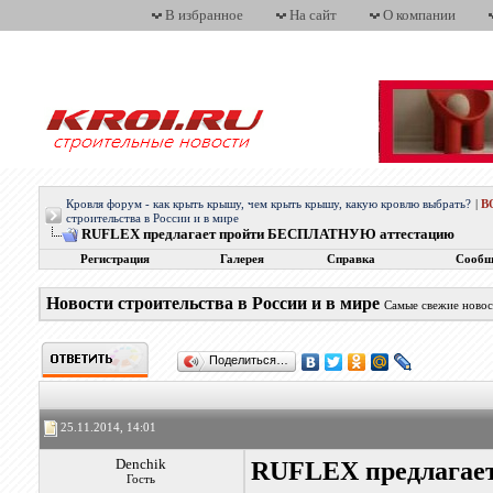
В избранное
На сайт
О компании
Кровля форум - как крыть крышу, чем крыть крышу, какую кровлю выбрать?
|
В
строительства в России и в мире
RUFLEX предлагает пройти БЕСПЛАТНУЮ аттестацию
Регистрация
Галерея
Справка
Сообщ
Новости строительства в России и в мире
Самые свежие новос
Поделиться…
25.11.2014, 14:01
Denchik
RUFLEX предлагае
Гость