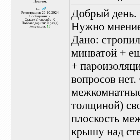
Новичок
Добрый день.
Пол:
Регистрация: 20.10.2024
Сообщений: 2
Сказал(а) спасибо: 0
Нужно мнение
Поблагодарили: 0 раз(а)
Репутация:
10
Дано: стропил
минватой + е
+ пароизоляци
вопросов нет.
межкомнатные
толщиной) сво
плоскость меж
крышу над ст