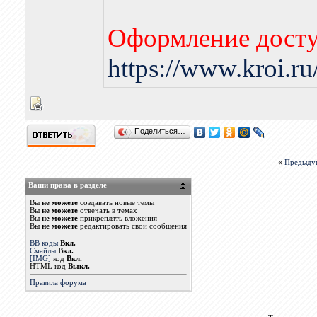
Оформление досту
https://www.kroi.r
Поделиться…
«
Предыду
Ваши права в разделе
Вы
не можете
создавать новые темы
Вы
не можете
отвечать в темах
Вы
не можете
прикреплять вложения
Вы
не можете
редактировать свои сообщения
BB коды
Вкл.
Смайлы
Вкл.
[IMG]
код
Вкл.
HTML код
Выкл.
Правила форума