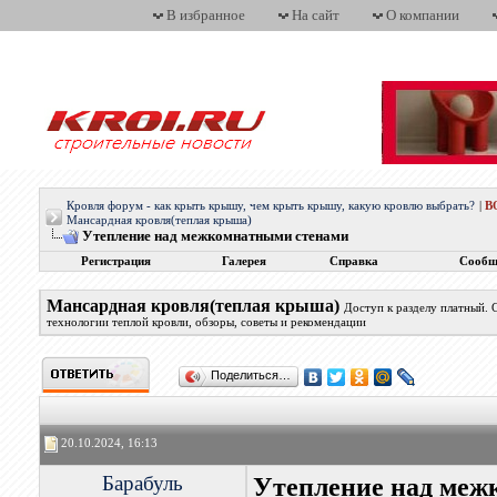
В избранное
На сайт
О компании
Кровля форум - как крыть крышу, чем крыть крышу, какую кровлю выбрать?
|
В
Мансардная кровля(теплая крыша)
Утепление над межкомнатными стенами
Регистрация
Галерея
Справка
Сообщ
Мансардная кровля(теплая крыша)
Доступ к разделу платный.
технологии теплой кровли, обзоры, советы и рекомендации
Поделиться…
20.10.2024, 16:13
Барабуль
Утепление над меж