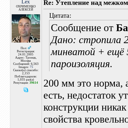
Lex
Re: Утепление над межко
ОХРИМЕНКО
АЛЕКСЕЙ
Цитата:
Сообщение от
Ба
Дано: стропила 
минватой + ещё 
Пол:
Регистрация:
24.01.2005
Адрес: Троицк,
пароизоляция.
Москва
Сообщений: 6,563
Images:
75
Сказал(а) спасибо:
2,153
Поблагодарили:
200 мм это норма, 
1,035 раз(а)
Репутация:
39614
есть, недостаток у
конструкции никак
свойства кровельно