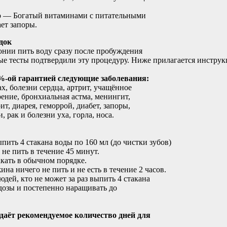
о — Богатый витаминами с питательными
ет запоры.
док
онии пить воду сразу после пробуждения
ные тесты подтвердили эту процедуру. Ниже прилагается инструк
%-ой гарантией следующие заболевания:
ах, болезни сердца, артрит, учащённое
ение, бронхиальная астма, менингит,
ит, диарея, геморрой, диабет, запоры,
, рак и болезни уха, горла, носа.
пить 4 стакана воды по 160 мл (до чистки зубов)
и не пить в течение 45 минут.
акать в обычном порядке.
жина ничего не пить и не есть в течение 2 часов.
дей, кто не может за раз выпить 4 стакана
дозы и постепенно наращивать до
даёт рекомендуемое количество дней для