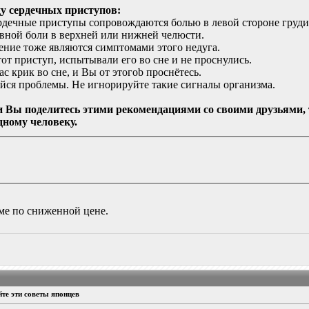
ду сердечных приступов:
ердечные приступы сопровождаются болью в левой стороне груди
вной боли в верхней или нижней челюсти.
ение тоже являются симптомами этого недуга.
от приступ, испытывали его во сне и не проснулись.
ас крик во сне, и Вы от этогоb проснётесь.
ся проблемы. Не игнорируйте такие сигналы организма.
ли Вы поделитесь этими рекомендациями со своими друзьями, 
дному человеку.
уме по сниженной цене.
те эти советы японцев