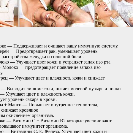
око — Поддерживает и очищает вашу иммунную систему.
ерей — Предотвращает рак, уменьшает уровень
т расстройства желудка и головной боли .
око — Улучшает цвет кожи и устраняет запах изо рта.
+ Молоко — предотвращает появление запаха изо
у.
урец — Улучшает цвет и влажность кожи и снижает
 — Выводит лишние соли, питает мочевой пузырь и почки.
— Улучшает цвет и влажность кожи.
ует уровень сахара в крови.
ша + Манго — Повышает внутреннее тепло тела,
 снижает кровяное
щим окислением организма.
око — Витамин С + Витамин B2 которые увеличивают
 повышают иммунитет организма.
о — Витамины C, E, Железо. Улучшает цвет кожи и