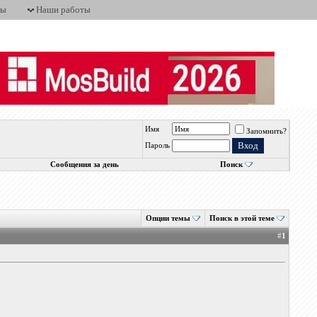
ты
Наши работы
Имя
Запомнить?
Пароль
Сообщения за день
Поиск
Опции темы
Поиск в этой теме
#
1