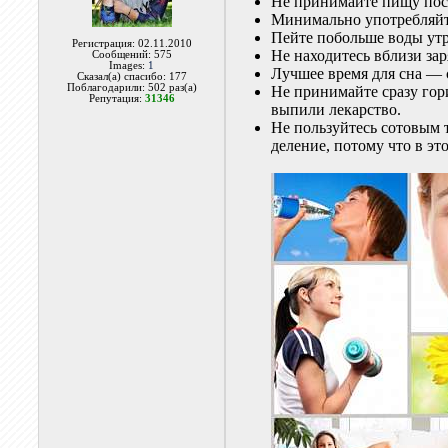
Не принимайте пищу посл
Минимально употребляй
Пейте побольше воды ут
Регистрация: 02.11.2010
Не находитесь вблизи за
Сообщений: 575
Images:
1
Лучшее время для сна — с
Сказал(а) спасибо: 177
Поблагодарили: 502 раз(а)
Не принимайте сразу гор
Репутация:
31346
выпили лекарство.
Не пользуйтесь сотовым 
деление, потому что в эт