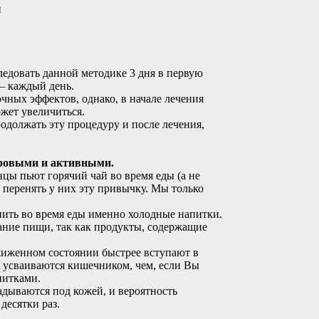
й
ледовать данной методике 3 дня в первую
 — каждый день.
чных эффектов, однако, в начале лечения
жет увеличиться.
родолжать эту процедуру и после лечения,
доровыми и активными.
цы пьют горячий чай во время еды (а не
 перенять у них эту привычку. Мы только
пить во время еды именно холодные напитки.
ание пищи, так как продукты, содержащие
жиженном состоянии быстрее вступают в
 усваиваются кишечником, чем, если Вы
питками.
адываются под кожей, и вероятность
десятки раз.