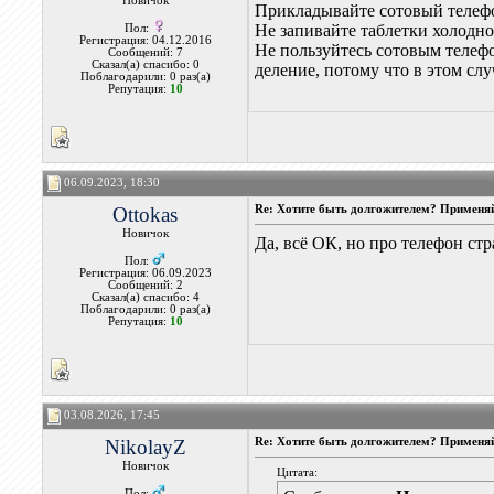
Новичок
Прикладывайте сотовый телефо
Не запивайте таблетки холодн
Пол:
Регистрация: 04.12.2016
Не пользуйтесь сотовым телефо
Сообщений: 7
Сказал(а) спасибо: 0
деление, потому что в этом слу
Поблагодарили: 0 раз(а)
Репутация:
10
06.09.2023, 18:30
Ottokas
Re: Хотите быть долгожителем? Применяй
Новичок
Да, всё ОК, но про телефон стра
Пол:
Регистрация: 06.09.2023
Сообщений: 2
Сказал(а) спасибо: 4
Поблагодарили: 0 раз(а)
Репутация:
10
03.08.2026, 17:45
NikolayZ
Re: Хотите быть долгожителем? Применяй
Новичок
Цитата:
Пол: