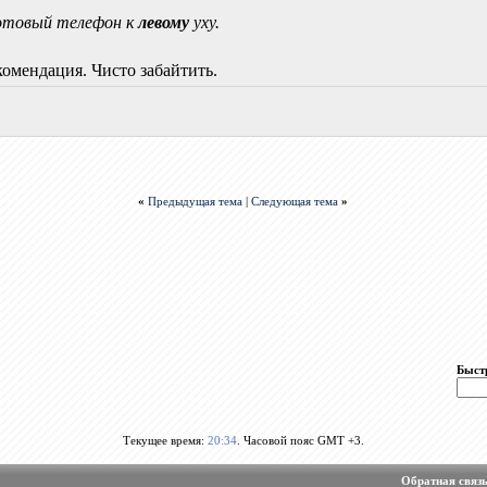
сотовый телефон к
левому
уху.
комендация. Чисто забайтить.
«
Предыдущая тема
|
Следующая тема
»
Быст
Текущее время:
20:34
. Часовой пояс GMT +3.
Обратная связ