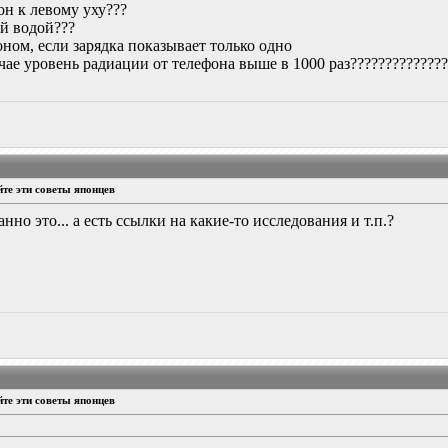
н к левому уху???
ой водой???
ном, если зарядка показывает только одно
чае уровень радиации от телефона выше в 1000 раз??????????????
те эти советы японцев
нно это... а есть ссылки на какие-то исследования и т.п.?
те эти советы японцев