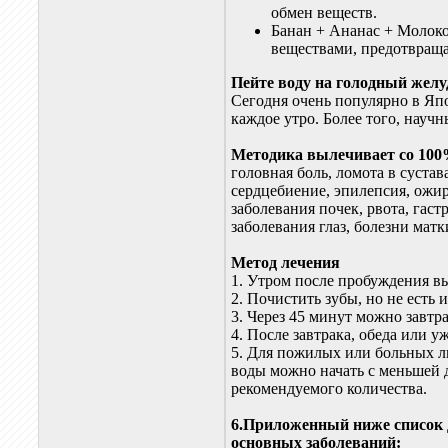
обмен веществ.
Банан + Ананас + Молок
веществами, предотвраща
Пейте воду на голодный желу
Сегодня очень популярно в Яп
каждое утро. Более того, науч
Методика вылечивает со 100
головная боль, ломота в сустав
сердцебиение, эпилепсия, ожир
заболевания почек, рвота, гастр
заболевания глаз, болезни матки
Метод лечения
1. Утром после пробуждения вы
2. Почистить зубы, но не есть 
3. Через 45 минут можно завтр
4. После завтрака, обеда или у
5. Для пожилых или больных лю
воды можно начать с меньшей 
рекомендуемого количества.
6.Приложенный ниже список 
основных заболеваний: