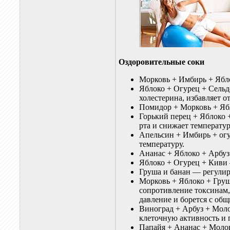
Оздоровительные соки
Морковь + Имбирь + Ябл
Яблоко + Огурец + Сельд
холестерина, избавляет о
Помидор + Морковь + Ябл
Горький перец + Яблоко 
рта и снижает температур
Апельсин + Имбирь + ог
температуру.
Ананас + Яблоко + Арбуз
Яблоко + Огурец + Киви 
Груша и банан — регулир
Морковь + Яблоко + Гру
сопротивление токсинам,
давление и борется с об
Виноград + Арбуз + Мол
клеточную активность и
Папайя + Ананас + Молок