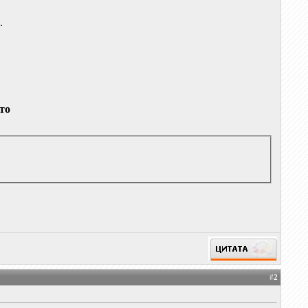
.
то
#
2