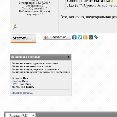
Сообщение от
Наталья
Регистрация: 13.07.2017
[LIST][*]Прикладывайте 
Сообщений: 2
Сказал(а) спасибо: 0
Поблагодарили: 0 раз(а)
Репутация:
10
Это, конечно, шедевральная ре
Поделиться…
Ваши права в разделе
Вы
не можете
создавать новые темы
Вы
не можете
отвечать в темах
Вы
не можете
прикреплять вложения
Вы
не можете
редактировать свои сообщения
BB коды
Вкл.
Смайлы
Вкл.
[IMG]
код
Вкл.
HTML код
Выкл.
Правила форума