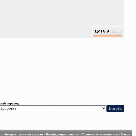
рый переход
ь
-
Интернет магазин кровли
-
Конфиденциальность
-
Условия использования
-
Вверх