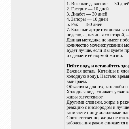
1. Высокое давление — 30 дне
2. Гастрит — 10 дней
3. Диабет — 30 дней
4. Запоры — 10 дней
5. Рак — 180 дней
7. Больные артритом должны с
неделю, а, начиная со второй,
Данная методика не имеет побо
количество мочеиспусканий мо
Будет лучше, если Вы будете п
и сделаете её нормой жизни.
Пейте воду, и оставайтесь з
Важная деталь. Китайцы и япон
холодную воду). Настало время
выиграем.
Объясняем для тех, кто любит 
Холодная вода снижает усваив
жиры загустевают.
Другими словами, жиры в раз
реакцию с кислородом и лучше
запиваете пищу холодными на
Соответственно, жиры не откл
заболевания раком снижается в 