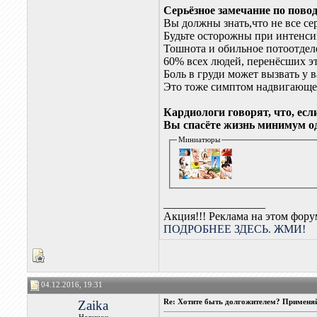
Серьёзное замечание по пово
Вы должны знать,что не все с
Будьте осторожны при интенси
Тошнота и обильное потоотдел
60% всех людей, перенёсших эт
Боль в груди может вызвать у в
Это тоже симптом надвигающей
Кардиологи говорят, что, ес
Вы спасёте жизнь минимум о
Миниатюры
__________________
Акция!!! Реклама на этом фор
ПОДРОБНЕЕ ЗДЕСЬ. ЖМИ!
04.12.2016, 19:31
Zaika
Re: Хотите быть долгожителем? Применяй