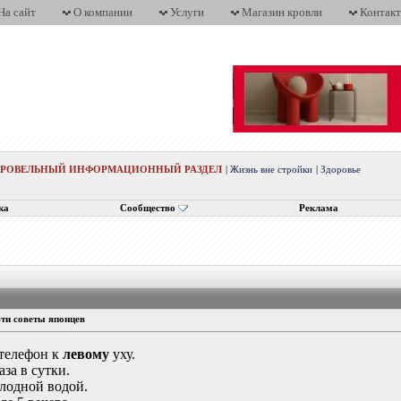
На сайт
О компании
Услуги
Магазин кровли
Контак
КРОВЕЛЬНЫЙ ИНФОРМАЦИОННЫЙ РАЗДЕЛ
|
Жизнь вне стройки
|
Здоровье
ка
Сообщество
Реклама
ти советы японцев
телефон к
левому
уху.
аза в сутки.
олодной водой.