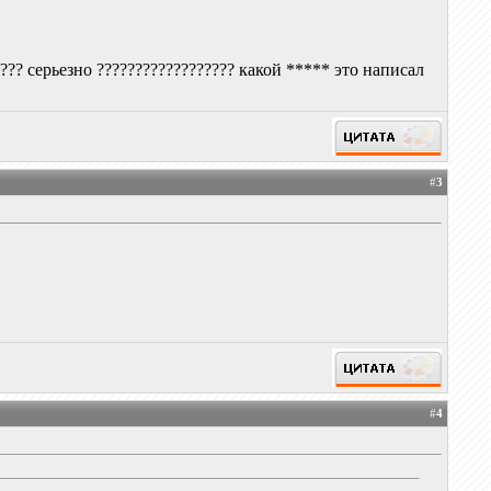
??? серьезно ?????????????????? какой ***** это написал
#
3
#
4