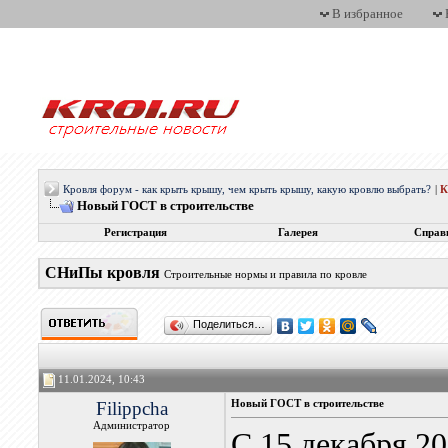
В избранное
Кровля форум - как крыть крышу, чем крыть крышу, какую кровлю выбрать?
|
Новый ГОСТ в строительстве
Регистрация
Галерея
Справ
СНиПы кровля
Строительные нормы и правила по кровле
Поделиться…
11.01.2024, 10:43
Filippcha
Новый ГОСТ в строительстве
Администратор
С 15 декабря 2