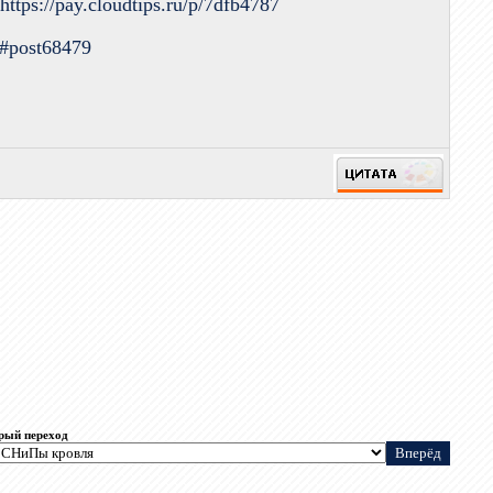
.
https://pay.cloudtips.ru/p/7dfb4787
9#post68479
рый переход