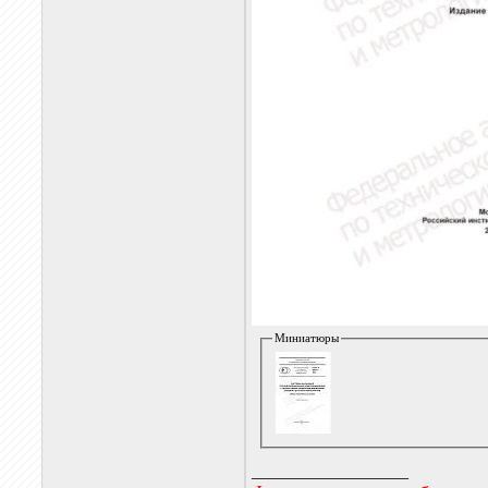
Миниатюры
__________________