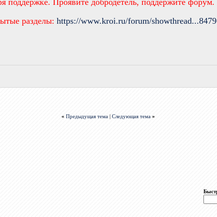
ря поддержке. Проявите добродетель, поддержите форум
рытые разделы:
https://www.kroi.ru/forum/showthread...847
«
Предыдущая тема
|
Следующая тема
»
Быст