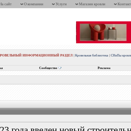
На сайт
О компании
Услуги
Магазин кровли
Контак
КРОВЕЛЬНЫЙ ИНФОРМАЦИОННЫЙ РАЗДЕЛ
|
Кровельная библиотека
|
СНиПы кровл
ка
Сообщество
Реклама
023 года введен новый строител