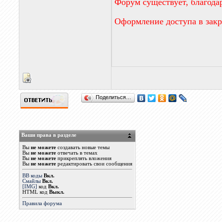
Форум существует, благода
Оформление доступа в зак
Поделиться…
Ваши права в разделе
Вы
не можете
создавать новые темы
Вы
не можете
отвечать в темах
Вы
не можете
прикреплять вложения
Вы
не можете
редактировать свои сообщения
BB коды
Вкл.
Смайлы
Вкл.
[IMG]
код
Вкл.
HTML код
Выкл.
Правила форума