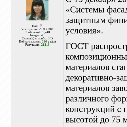
«Системы фаса
защитным фини
Пол:
условия».
Регистрация: 23.03.2006
Сообщений: 1,740
Images:
43
Сказал(а) спасибо: 385
Поблагодарили: 390 раз(а)
ГОСТ распрост
Репутация:
21219
композиционны
материалов ста
декоративно-з
материалов зав
различного фор
конструкций с 
высотой до 75 м