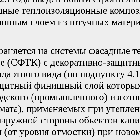
дные теплоизоляционные композ
шным слоем из штучных матери
раняется на системы фасадные 
е (СФТК) с декоративно-защитн
ндартного вида (по подпункту 4.
ащитный финишный слой которы
одского (промышленного) изгото
мата), применяемых при утепле
наружной стороны объектов капи
 (от уровня отмостки) при новом