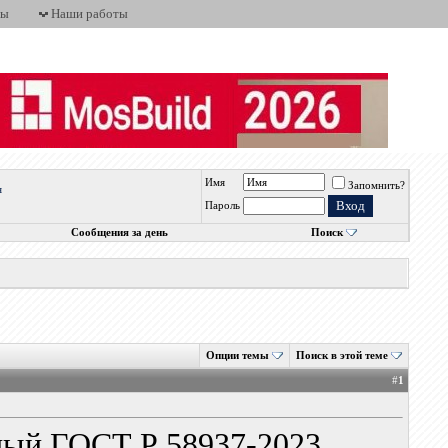
ты
Наши работы
Имя
Запомнить?
я
Пароль
Сообщения за день
Поиск
Опции темы
Поиск в этой теме
#
1
ьный ГОСТ Р 58937-2023