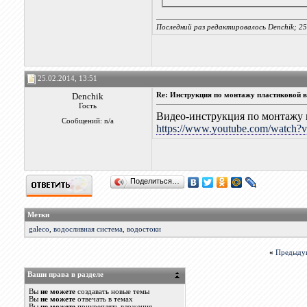
Последний раз редактировалось Denchik; 25
25.02.2014, 13:51
Denchik
Re: Инструкция по монтажу пластиковой в
Гость
Видео-инструкция по монтажу в
Сообщений: n/a
https://www.youtube.com/watc
Поделиться…
Метки
galeco
,
водосливная система
,
водостоки
«
Предыду
Ваши права в разделе
Вы
не можете
создавать новые темы
Вы
не можете
отвечать в темах
Вы
не можете
прикреплять вложения