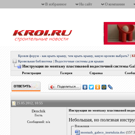
В избранное
На сайт
О компании
Кровля форум - как крыть крышу, чем крыть крышу, какую кровлю выбрать?
|
К
Кровельная библиотека
|
Водосточные системы для крыши
Инструкция по монтажу пластиковой водосточной системы Gal
Регистрация
Галерея
Справка
Сообщ
Поделиться…
25.05.2012, 10:55
Denchik
Инструкция по монтажу пластиковой водос
Гость
Небольшая, но полезная инстру
Сообщений: n/a
Вложения
montazh_galeco_insrtukzia.doc
(157.5