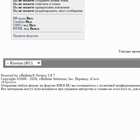
Вы
не можете
создавать новые темы
Вы
не можете
отвечать в темах
Вы
не можете
прикреплять вложения
Вы
не можете
редактировать свои сообщения
BB коды
Вкл.
Смайлы
Вкл.
[IMG]
код
Вкл.
HTML код
Выкл.
Правила форума
Текущее врем
Powered by vBulletin® Version 3.8.7
Copyright ©2000 - 2026, vBulletin Solutions, Inc. Перевод:
zCarot
vB.Sponsors
Отправляя любую форму на форуме KROI.RU вы соглашаетесь с политикой конфиденциальн
Все материалы могут использоваться при указании авторства и ссылки на www.kroi.ru, для 