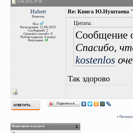
13.06.2023, 07:58
Hubert
Re: Книга Ю.Нуштаева "
Новичок
Цитата:
Пол:
Регистрация: 12.06.2023
Сообщений: 2
Сообщение 
Сказал(а) спасибо: 0
Поблагодарили: 0 раз(а)
Репутация:
10
Спасибо, чт
kostenlos
оче
Так здорово
Поделиться…
«
Предыду
Ваши права в разделе