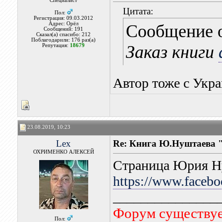
Специалист
Цитата:
Пол:
Регистрация: 09.03.2012
Адрес: Орёл
Сообщение 
Сообщений: 191
Сказал(а) спасибо: 212
Поблагодарили: 176 раз(а)
Заказ книги
Репутация:
18679
Автор тоже с Укр
23.08.2019, 10:23
Lex
Re: Книга Ю.Нуштаева "
ОХРИМЕНКО АЛЕКСЕЙ
Страница Юрия Ну
https://www.faceb
_______________
Форум существует
Пол: