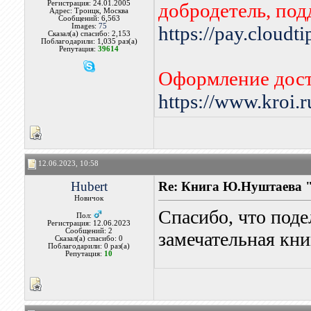
Регистрация: 24.01.2005
добродетель, по
Адрес: Троицк, Москва
Сообщений: 6,563
Images:
75
https://pay.cloudt
Сказал(а) спасибо: 2,153
Поблагодарили: 1,035 раз(а)
Репутация:
39614
Оформление дост
https://www.kroi.
12.06.2023, 10:58
Hubert
Re: Книга Ю.Нуштаева "
Новичок
Спасибо, что поде
Пол:
Регистрация: 12.06.2023
Сообщений: 2
замечательная кни
Сказал(а) спасибо: 0
Поблагодарили: 0 раз(а)
Репутация:
10