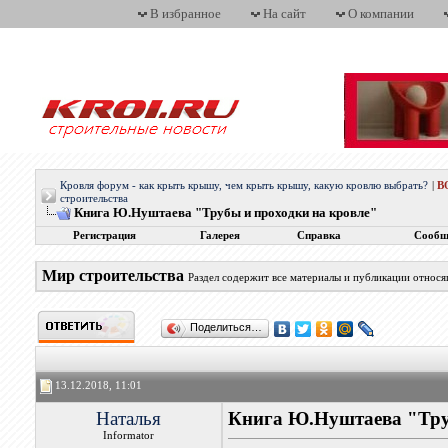
В избранное
На сайт
О компании
Кровля форум - как крыть крышу, чем крыть крышу, какую кровлю выбрать?
|
В
строительства
Книга Ю.Нуштаева "Трубы и проходки на кровле"
Регистрация
Галерея
Справка
Сообщ
Мир строительства
Раздел содержит все материалы и публикации относ
Поделиться…
13.12.2018, 11:01
Наталья
Книга Ю.Нуштаева "Тру
Informator