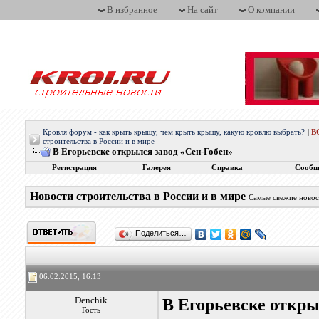
В избранное
На сайт
О компании
Кровля форум - как крыть крышу, чем крыть крышу, какую кровлю выбрать?
|
В
строительства в России и в мире
В Егорьевске открылся завод «Сен-Гобен»
Регистрация
Галерея
Справка
Сообщ
Новости строительства в России и в мире
Самые свежие новос
Поделиться…
06.02.2015, 16:13
Denchik
В Егорьевске откры
Гость