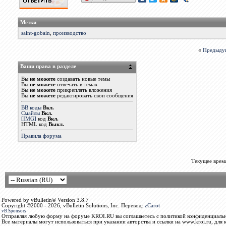
Метки
saint-gobain
,
производство
«
Предыду
Ваши права в разделе
Вы
не можете
создавать новые темы
Вы
не можете
отвечать в темах
Вы
не можете
прикреплять вложения
Вы
не можете
редактировать свои сообщения
BB коды
Вкл.
Смайлы
Вкл.
[IMG]
код
Вкл.
HTML код
Выкл.
Правила форума
Текущее врем
Powered by vBulletin® Version 3.8.7
Copyright ©2000 - 2026, vBulletin Solutions, Inc. Перевод:
zCarot
vB.Sponsors
Отправляя любую форму на форуме KROI.RU вы соглашаетесь с политикой конфиденциальн
Все материалы могут использоваться при указании авторства и ссылки на www.kroi.ru, для 