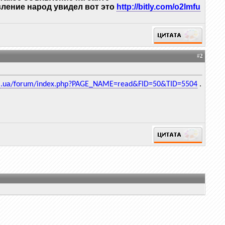
вление народ увидел вот это
http://bitly.com/o2lmfu
#
2
ki.ua/forum/index.php?PAGE_NAME=read&FID=50&TID=5504
.