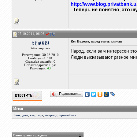
http://www.blog.privatbank.
. Теперь не понятно, это 
07.10.2011, 06:06
bija089
Re: Похоже, народ опять кинули
Заблокирован
Народ, если вам интересен эт
Регистрация: 30.08.2010
Люди высказывают разное мне
Сообщений: 101
Сказал(а) спасибо: 0
Поблагодарили: 1 раз
Репутация:
43
Поделиться…
Метки
банк
,
дом
,
квартира
,
мавроди
,
приватбанк
Ваши права в разделе