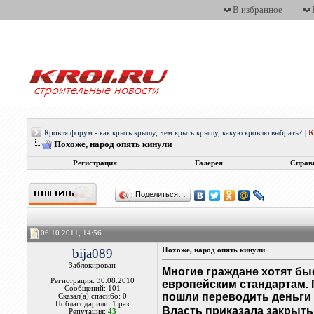
В избранное
Кровля форум - как крыть крышу, чем крыть крышу, какую кровлю выбрать?
|
Похоже, народ опять кинули
Регистрация
Галерея
Справ
Поделиться…
06.10.2011, 14:56
bija089
Похоже, народ опять кинули
Заблокирован
Многие граждане хотят бы
Регистрация: 30.08.2010
европейским стандартам. 
Сообщений: 101
пошли переводить деньги
Сказал(а) спасибо: 0
Поблагодарили: 1 раз
Власть приказала закрыть
Репутация:
43