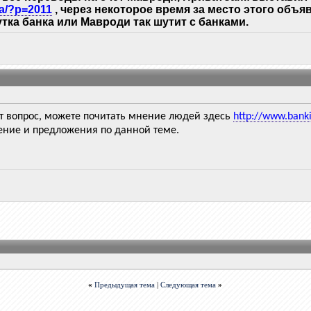
ua/?p=2011
, через некоторое время за место этого объя
шутка банка или Мавроди так шутит с банками.
от вопрос, можете почитать мнение людей здесь
http://www.ban
ние и предложения по данной теме.
«
Предыдущая тема
|
Следующая тема
»