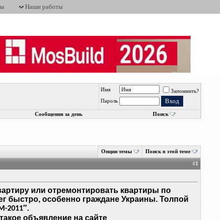
ты
Наши работы
Имя
Запомнить?
Пароль
Сообщения за день
Поиск
Опции темы
Поиск в этой теме
#
1
квартиру или отремонтировать квартиры по
ег быстро, особенно граждане Украины. Толпой
″.
М-2011
такое объявление на сайте