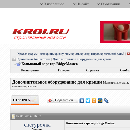
В избранное
На сайт
О компании
Кровля форум - как крыть крышу, чем крыть крышу, какую кровлю выбрать?
|
К
Кровельная библиотека
|
Дополнительное оборудование для крыши
Коньковый аэратор RidgeMaster.
Регистрация
Галерея
Справка
Сообщ
Дополнительное оборудование для крыши
Мансардные окна, 
снегозадержатели
Поделиться…
02.01.2014, 16:02
снегурочка
Коньковый аэратор RidgeMaster.
Ученик