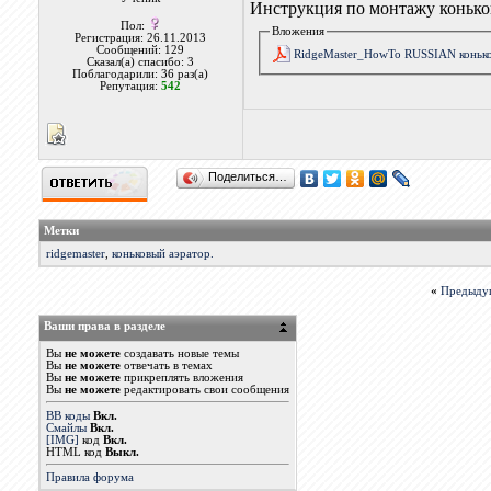
Инструкция по монтажу коньков
Пол:
Вложения
Регистрация: 26.11.2013
Сообщений: 129
RidgeMaster_HowTo RUSSIAN конько
Сказал(а) спасибо: 3
Поблагодарили: 36 раз(а)
Репутация:
542
Поделиться…
Метки
ridgemaster
,
коньковый аэратор.
«
Предыду
Ваши права в разделе
Вы
не можете
создавать новые темы
Вы
не можете
отвечать в темах
Вы
не можете
прикреплять вложения
Вы
не можете
редактировать свои сообщения
BB коды
Вкл.
Смайлы
Вкл.
[IMG]
код
Вкл.
HTML код
Выкл.
Правила форума