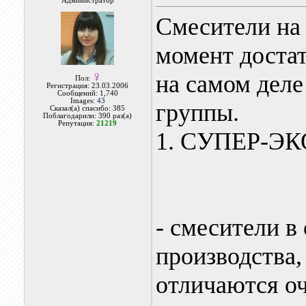
Администратор
Смесители на
момент доста
на самом деле
Пол:
Регистрация: 23.03.2006
Сообщений: 1,740
Images:
43
группы.
Сказал(а) спасибо: 385
Поблагодарили: 390 раз(а)
Репутация:
21219
1. СУПЕР-Э
- смесители в
производства,
отличаются оч