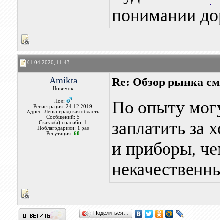
понимании до
01.04.2020, 11:43
Amikta
Re: Обзор рынка см
Новичок
По опыту могу
Пол:
Регистрация: 24.12.2019
Адрес: Ленинградская область
Сообщений: 5
заплатить за
Сказал(а) спасибо: 1
Поблагодарили: 1 раз
Репутация:
60
и приборы, че
некачественн
Поделиться…