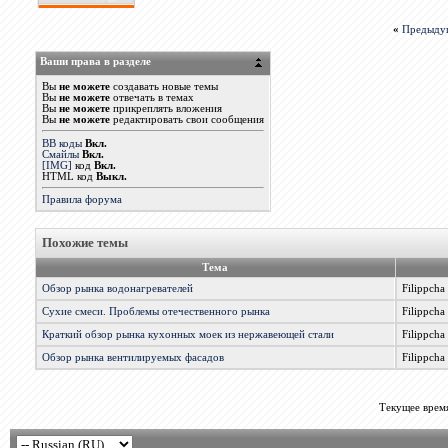
«
Предыду
Ваши права в разделе
Вы
не можете
создавать новые темы
Вы
не можете
отвечать в темах
Вы
не можете
прикреплять вложения
Вы
не можете
редактировать свои сообщения
BB коды
Вкл.
Смайлы
Вкл.
[IMG]
код
Вкл.
HTML код
Выкл.
Правила форума
Похожие темы
Тема
Обзор рынка водонагревателей
Filippcha
Сухие смеси. Проблемы отечественного рынка
Filippcha
Краткий обзор рынка кухонных моек из нержавеющей стали
Filippcha
Обзор рынка вентилируемых фасадов
Filippcha
Текущее врем