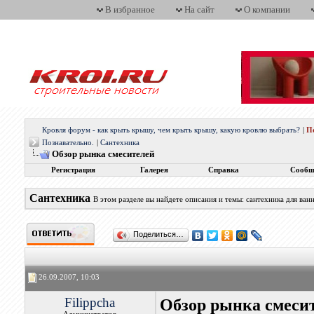
В избранное
На сайт
О компании
Кровля форум - как крыть крышу, чем крыть крышу, какую кровлю выбрать?
|
П
Познавательно.
|
Сантехника
Обзор рынка смесителей
Регистрация
Галерея
Справка
Сообщ
Сантехника
В этом разделе вы найдете описания и темы: сантехника для ван
Поделиться…
26.09.2007, 10:03
Filippcha
Обзор рынка смеси