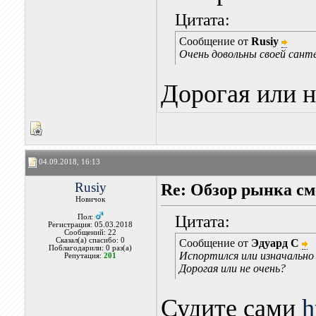
Цитата:
Сообщение от
Rusiy
Очень довольны своей санте
Дорогая или н
04.09.2018, 16:13
Rusiy
Re: Обзор рынка см
Новичок
Цитата:
Пол:
Регистрация: 05.03.2018
Сообщений: 22
Сказал(а) спасибо: 0
Сообщение от
Эдуард С
Поблагодарили: 0 раз(а)
Испортился или изначально
Репутация:
201
Дорогая или не очень?
Судите сами
h