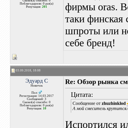
Сказал(а) спасибо: 0
фирмы oras. Во
Поблагодарили: 0 раз(а)
Репутация:
201
таки финская 
шпроты или н
себе бренд!
03.09.2018, 18:08
Эдуард С
Re: Обзор рынка см
Новичок
Цитата:
Пол:
Регистрация: 14.03.2017
Сообщений: 3
Сказал(а) спасибо: 0
Сообщение от
zhuzhinklod
Поблагодарили: 0 раз(а)
А мой смеситель крутится.С
Репутация:
10
Испортился ил