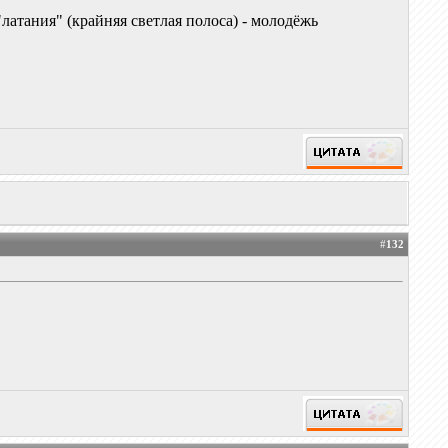
атания" (крайняя светлая полоса) - молодёжь
#
132