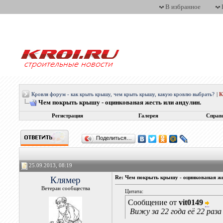
В избранное
Кровля форум - как крыть крышу, чем крыть крышу, какую кровлю выбрать?
|
Чем покрыть крышу - оцинкованая жесть или андулин.
Регистрация
Галерея
Справ
Поделиться…
25.09.2013, 08:19
Клямер
Re: Чем покрыть крышу - оцинкованая же
Ветеран сообщества
Цитата:
Сообщение от
vit0149
Вижу за 22 года её 22 раза