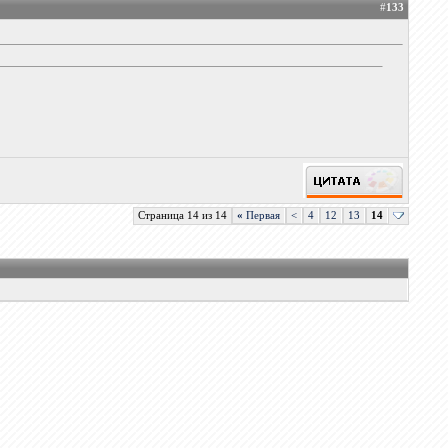
#
133
Страница 14 из 14
«
Первая
<
4
12
13
14