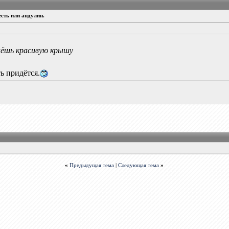
сть или андулин.
аёшь красивую крышу
ь придётся.
«
Предыдущая тема
|
Следующая тема
»