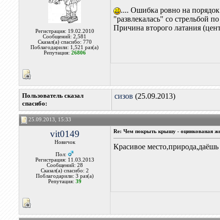
.... Ошибка ровно на поряд
"развлекалась" со стрельбой по 
Причина второго латания (центр
Регистрация: 19.02.2010
Сообщений: 2,581
Сказал(а) спасибо: 770
Поблагодарили: 1,521 раз(а)
Репутация:
26806
Пользователь сказал
сизов
(25.09.2013)
cпасибо:
25.09.2013, 15:33
vit0149
Re: Чем покрыть крышу - оцинкованая же
Новичок
Красивое место,природа,даёш
Пол:
Регистрация: 11.03.2013
Сообщений: 28
Сказал(а) спасибо: 2
Поблагодарили: 3 раз(а)
Репутация:
39