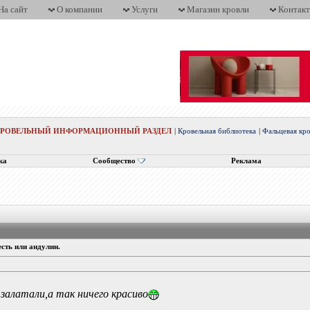
На сайт
О компании
Услуги
Магазин кровли
Контак
КРОВЕЛЬНЫЙ ИНФОРМАЦИОННЫЙ РАЗДЕЛ
|
Кровельная библиотека
|
Фальцевая кр
ка
Сообщество
Реклама
сть или андулин.
 залатали,а так ничего красиво