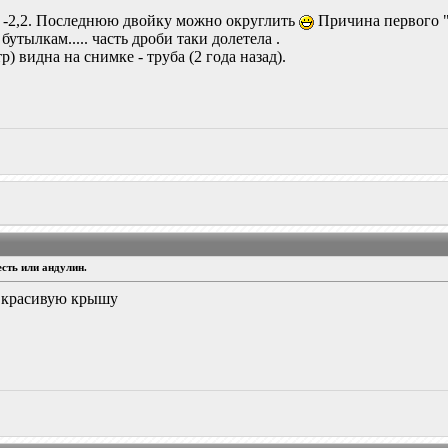
ок -2,2. Последнюю двойку можно округлить
Причина первого "л
бутылкам..... часть дроби таки долетела .
) видна на снимке - труба (2 года назад).
сть или андулин.
ь красивую крышу