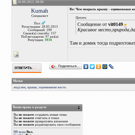
26.09.2013, 08:06
Kumah
Re: Чем покрыть крышу - оцинкованая же
Специалист
Цитата:
Пол:
Сообщение от
vit0149
Регистрация: 28.05.2013
Красивое место,природа,д
Сообщений: 199
Сказал(а) спасибо: 157
Поблагодарили: 97 раз(а)
Репутация:
3934
Там и домик тогда подрихтоват
Поделиться…
Метки
андулин
,
крыша
,
оцинкованая жесть
Ваши права в разделе
Вы
не можете
создавать новые темы
Вы
не можете
отвечать в темах
Вы
не можете
прикреплять вложения
Вы
не можете
редактировать свои сообщения
BB коды
Вкл.