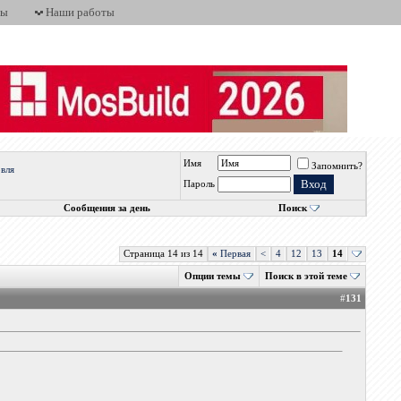
ты
Наши работы
Имя
Запомнить?
овля
Пароль
Сообщения за день
Поиск
Страница 14 из 14
«
Первая
<
4
12
13
14
Опции темы
Поиск в этой теме
#
131