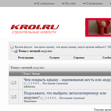
В избранное
На сайт
О компании
Кровля форум - как крыть крышу, чем крыть крышу, какую кровлю выбрать?
|
М
Темы с меткой
андулин
Регистрация
Галерея
Справка
Сообщ
Темы с меткой
андулин
Тема / Автор
Чем покрыть крышу - оцинкованая жесть или анду
(
1
2
3
4
5
...
Последняя страница
)
nikdorinn
Подскажите, что выбрать: металлочерепицу или
андулин?
(
1
2
3
4
5
...
Последняя страница
)
Temeriazev
Текущее врем