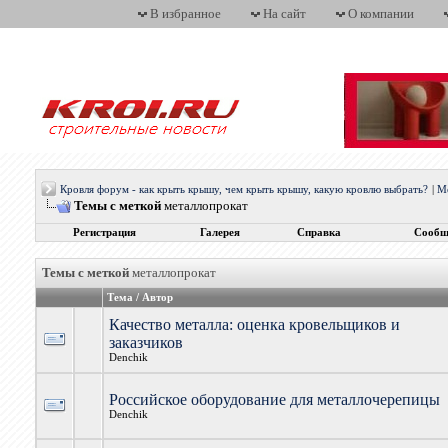
В избранное
На сайт
О компании
Кровля форум - как крыть крышу, чем крыть крышу, какую кровлю выбрать?
|
М
Темы с меткой
металлопрокат
Регистрация
Галерея
Справка
Сообщ
Темы с меткой
металлопрокат
Тема / Автор
Качество металла: оценка кровельщиков и
заказчиков
Denchik
Российское оборудование для металлочерепицы
Denchik