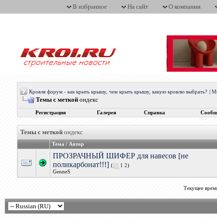
В избранное
На сайт
О компании
Кровля форум - как крыть крышу, чем крыть крышу, какую кровлю выбрать?
|
М
Темы с меткой
ондекс
Регистрация
Галерея
Справка
Сообщ
Темы с меткой
ондекс
Тема / Автор
ПРОЗРАЧНЫЙ ШИФЕР для навесов [не
поликарбонат!!!]
(
1
2
)
GenneS
Текущее врем