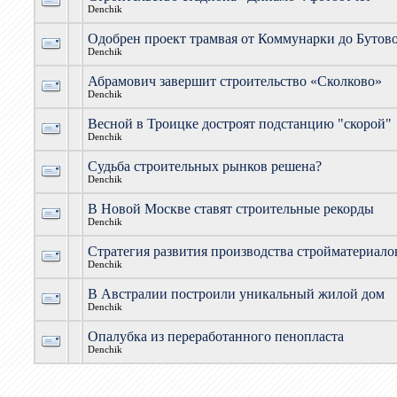
Denchik
Одобрен проект трамвая от Коммунарки до Бутов
Denchik
Абрамович завершит строительство «Сколково»
Denchik
Весной в Троицке достроят подстанцию "скорой"
Denchik
Судьба строительных рынков решена?
Denchik
В Новой Москве ставят строительные рекорды
Denchik
Стратегия развития производства стройматериало
Denchik
В Австралии построили уникальный жилой дом
Denchik
Опалубка из переработанного пенопласта
Denchik