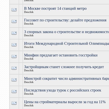
Denchik
В Москве построят 14 станций метро
Denchik
Госсовет по строительству: делайте предложения
Denchik
3 спорных закона о строительстве и недвижимост
Denchik
Итоги Международной Строительной Олимпиад
Denchik
Минфин предлагает остановить госстройки
Denchik
Застройщикам станет сложнее получить кредит
Denchik
Минстрой сократит число административных бар
Denchik
Последствия ухода турок с российских строек
Denchik
Цены на стройматериалы выросли за год на 11%
Denchik