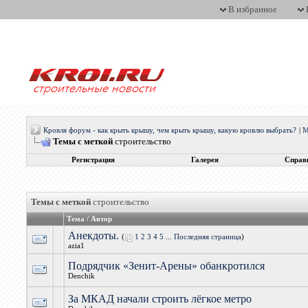
В избранное
Кровля форум - как крыть крышу, чем крыть крышу, какую кровлю выбрать?
|
М
Темы с меткой
строительство
Регистрация
Галерея
Справ
Темы с меткой
строительство
Тема / Автор
Анекдоты.
(
1
2
3
4
5
...
Последняя страница
)
azia1
Подрядчик «Зенит-Арены» обанкротился
Denchik
За МКАД начали строить лёгкое метро