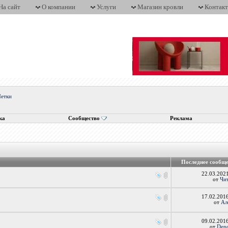
На сайт
О компании
Услуги
Магазин кровли
Контак
етки
ка
Сообщество
Реклама
Последнее сообщ
22.03.202
от
Чи
17.02.201
от
Ал
09.02.201
от
Den