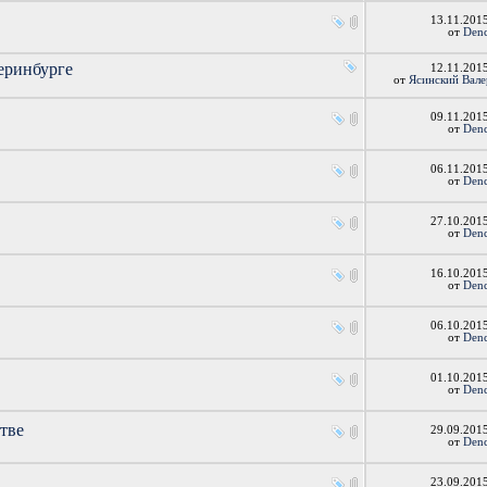
13.11.201
от
Den
еринбурге
12.11.201
от
Ясинский Вал
09.11.201
от
Den
06.11.201
от
Den
27.10.201
от
Den
16.10.201
от
Den
06.10.201
от
Den
s
01.10.201
от
Den
тве
29.09.201
от
Den
23.09.201