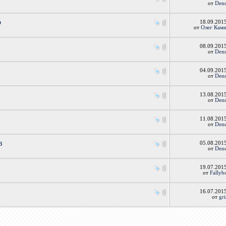
от
Den
о
18.09.201
от
Олег Кам
08.09.201
от
Den
04.09.201
от
Den
13.08.201
от
Den
11.08.201
от
Den
в
05.08.201
от
Den
19.07.201
от
Fally
16.07.201
от
gr