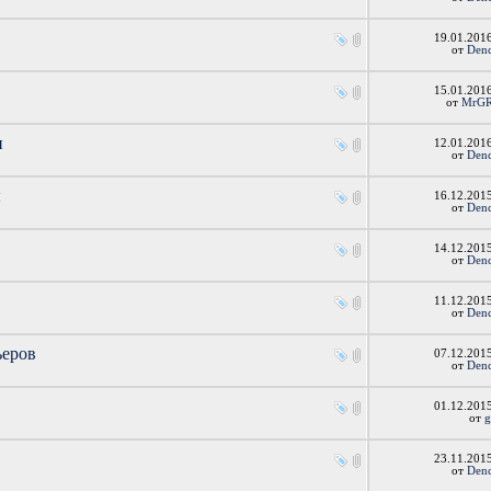
19.01.201
от
Den
15.01.201
от
MrG
и
12.01.201
от
Den
ы
16.12.201
от
Den
14.12.201
от
Den
11.12.201
от
Den
ьеров
07.12.201
от
Den
01.12.201
от
23.11.201
от
Den