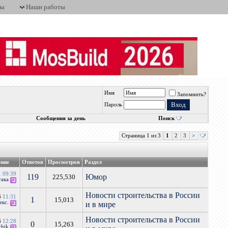
ты
Наши работы
Имя
Запомнить?
Пароль
Сообщения за день
Поиск
Страница 1 из 3
1
2
3
>
ение
Ответов
Просмотров
Раздел
1
09:39
119
Юмор
225,530
така
Новости строительства в России
6
11:31
1
15,013
екс.
и в мире
Новости строительства в России
6
12:28
0
15,263
chik