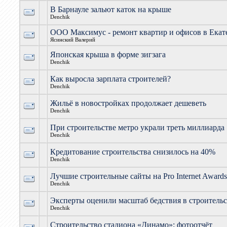
В Барнауле зальют каток на крыше
Denchik
ООО Максимус - ремонт квартир и офисов в Екат
Ясинский Валерий
Японская крыша в форме зигзага
Denchik
Как выросла зарплата строителей?
Denchik
Жильё в новостройках продолжает дешеветь
Denchik
При строительстве метро украли треть миллиарда
Denchik
Кредитование строительства снизилось на 40%
Denchik
Лучшие строительные сайты на Pro Internet Award
Denchik
Эксперты оценили масштаб бедствия в строительс
Denchik
Строительство стадиона «Динамо»: фотоотчёт