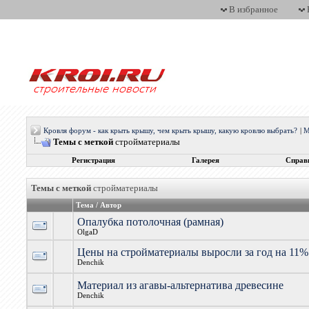
В избранное
Кровля форум - как крыть крышу, чем крыть крышу, какую кровлю выбрать?
|
М
Темы с меткой
стройматериалы
Регистрация
Галерея
Справ
Темы с меткой
стройматериалы
Тема / Автор
Опалубка потолочная (рамная)
OlgaD
Цены на стройматериалы выросли за год на 11%
Denchik
Материал из агавы-альтернатива древесине
Denchik