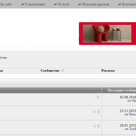
На сайт
О компании
Услуги
Магазин кровли
Контак
етки
ка
Сообщество
Реклама
Последнее сообщ
02.08.201
от
Ol
23.11.201
от
Denc
29.01.201
от
Tru