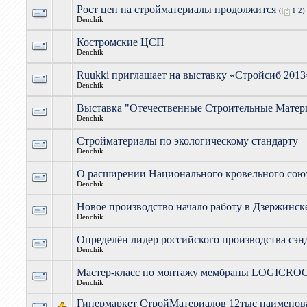
Рост цен на стройматериалы продолжится
(
1
2
)
Denchik
Костромские ЦСП
Denchik
Ruukki приглашает на выставку «Стройсиб 2013
Denchik
Выставка "Отечественные Строительные Матери
Denchik
Стройматериалы по экологическому стандарту
Denchik
О расширении Национального кровельного сою
Denchik
Новое производство начало работу в Дзержинск
Denchik
Определён лидер российского производства сэн
Denchik
Мастер-класс по монтажу мембраны LOGICRO
Denchik
Гипермаркет СтройМатериалов 12тыс наименов