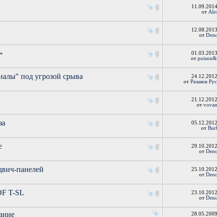
11.09.201
от
Ale
12.08.201
от
Denc
»
01.03.201
от
poison&
алы" под угрозой срыва
24.12.201
от
Разаков Ру
21.12.201
от
vovan
за
05.12.201
от
Bur
е
29.10.201
от
Denc
двич-панелей
25.10.201
от
Denc
OF T-SL
23.10.201
от
Denc
ание
28.05.200