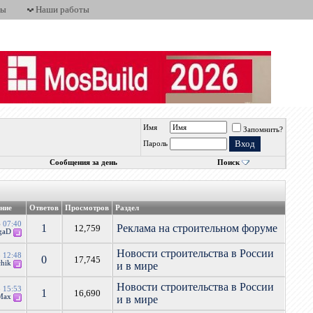
ты
Наши работы
Имя
Запомнить?
Пароль
Сообщения за день
Поиск
ение
Ответов
Просмотров
Раздел
6
07:40
1
Реклама на строительном форуме
12,759
gaD
Новости строительства в России
5
12:48
0
17,745
hik
и в мире
Новости строительства в России
5
15:53
1
16,690
Max
и в мире