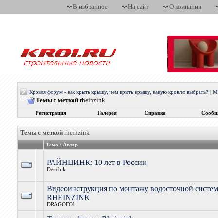
В избранное
На сайт
О компании
Кровля форум - как крыть крышу, чем крыть крышу, какую кровлю выбрать?
|
М
Темы с меткой
rheinzink
Регистрация
Галерея
Справка
Сообщ
Темы с меткой
rheinzink
Тема / Автор
РАЙНЦИНК: 10 лет в России
Denchik
Видеоинструкция по монтажу водосточной систе
RHEINZINK
DRAGOFOL