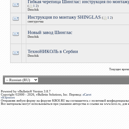
Гибкая черепица Шинглас: инструкция по монтаж
(
1
2
)
Denchik
Инструкция по монтажу SHINGLAS
(
1
2
)
снегурочка
Новый завод Шинглас
Denchik
ТехноНИКОЛЬ в Сербии
Denchik
Текущее врем
Powered by vBulletin® Version 3.8.7
Copyright ©2000 - 2026, vBulletin Solutions, Inc. Перевод:
zCarot
vB.Sponsors
Отправляя любую форму на форуме KROI.RU вы соглашаетесь с политикой конфиденциальн
Все материалы могут использоваться при указании авторства и ссылки на www.kroi.ru, для 