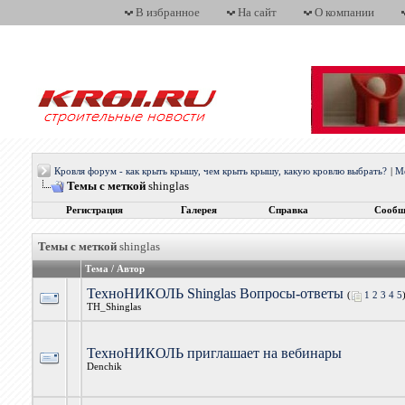
В избранное
На сайт
О компании
Кровля форум - как крыть крышу, чем крыть крышу, какую кровлю выбрать?
|
М
Темы с меткой
shinglas
Регистрация
Галерея
Справка
Сообщ
Темы с меткой
shinglas
Тема / Автор
ТехноНИКОЛЬ Shinglas Вопросы-ответы
(
1
2
3
4
5
ТН_Shinglas
ТехноНИКОЛЬ приглашает на вебинары
Denchik