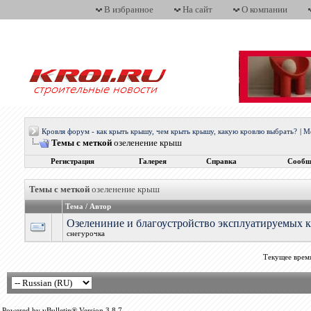
В избранное
На сайт
О компании
Кровля форум - как крыть крышу, чем крыть крышу, какую кровлю выбрать?
|
М
Темы с меткой
озеленение крыш
Регистрация
Галерея
Справка
Сообщ
Темы с меткой
озеленение крыш
Тема / Автор
Озелениние и благоустройство эксплуатируемых 
снегурочка
Текущее врем
Powered by vBulletin® Version 3.8.7