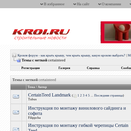
В избранное
На сайт
О компании
Кровля форум - как крыть крышу, чем крыть крышу, какую кровлю выбрать?
|
М
Темы с меткой
certainteed
Регистрация
Галерея
Справка
Сообщ
Темы с меткой
certainteed
Тема / Автор
CertainTeed Landmark
(
1
2
3
4
5
...
Последняя страница
)
Tubus
Инструкция по монтажу винилового сайдинга и
софита
Filippcha
Инструкция по монтажу гибкой черепицы Certain
Teed