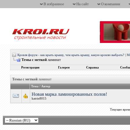
В избранное
На сайт
О компании
Кровля форум - как крыть крышу, чем крыть крышу, какую кровлю выбрать?
|
М
Темы с меткой
ламинат
Регистрация
Галерея
Справка
Сообщ
Темы с меткой
ламинат
Тема / Автор
Новая марка ламинированных полов!
katrin8015
Текущее врем