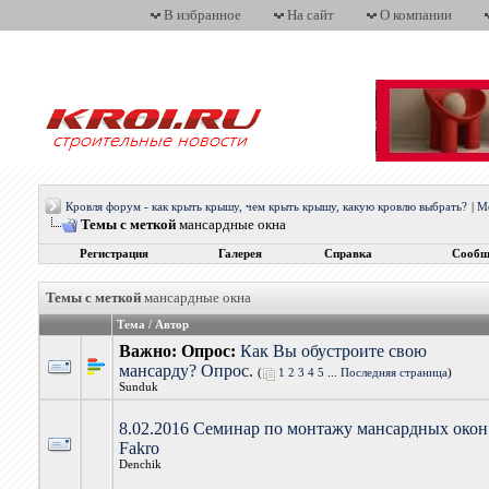
В избранное
На сайт
О компании
Кровля форум - как крыть крышу, чем крыть крышу, какую кровлю выбрать?
|
М
Темы с меткой
мансардные окна
Регистрация
Галерея
Справка
Сообщ
Темы с меткой
мансардные окна
Тема / Автор
Важно: Опрос:
Как Вы обустроите свою
мансарду? Опрос.
(
1
2
3
4
5
...
Последняя страница
)
Sunduk
8.02.2016 Семинар по монтажу мансардных окон
Fakro
Denchik